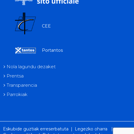
CEE
Portantos
Nola lagundu dezaket
Prentsa
Transparencia
Parrokiak
Eskubide guztiak erreserbatuta |
Legezko oharra
|