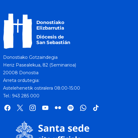
Donostiako Gotzaindegia
Heriz Pasealekua, 82 (Seminarioa)
20008 Donostia
Arreta ordutegia:
Astelehenetik ostiralera 08:00-15:00
Tel.: 943 285 000
facebook
x
instagram
youtube
flickr
spotify
whatsapp
tik
tok