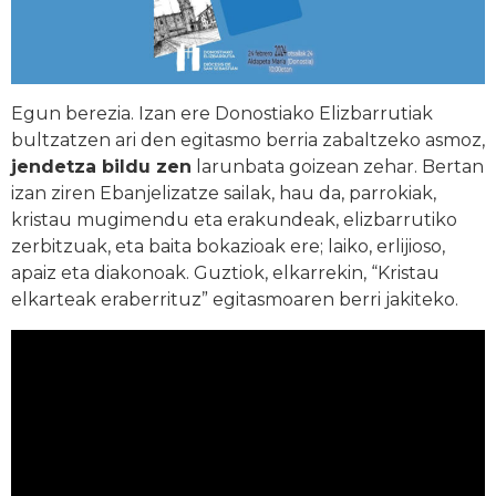
Egun berezia. Izan ere Donostiako Elizbarrutiak
bultzatzen ari den egitasmo berria zabaltzeko asmoz,
jendetza bildu zen
larunbata goizean zehar. Bertan
izan ziren Ebanjelizatze sailak, hau da, parrokiak,
kristau mugimendu eta erakundeak, elizbarrutiko
zerbitzuak, eta baita bokazioak ere; laiko, erlijioso,
apaiz eta diakonoak. Guztiok, elkarrekin, “Kristau
elkarteak eraberrituz” egitasmoaren berri jakiteko.