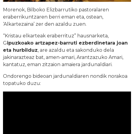
Morenok, Bilboko Elizbarrutiko pastoralaren
eraberrikuntzaren berri eman eta, ostean,
‘Alkartezaina’ zer den azaldu zuen.
“Kristau elkarteak eraberrituz” hausnarketa,
G
ipuzkoako artzapez-barruti ezberdinetara joan
eta hurbilduz
, are azaldu eta sakonduko dela
jakinarazteaz bat, amen-amari, Arantzazuko Amari,
kantatuz, eman zitzaion amaiera jardunaldiari.
Ondorengo bideoan jardunaldiaren nondik norakoa
topatuko duzu: