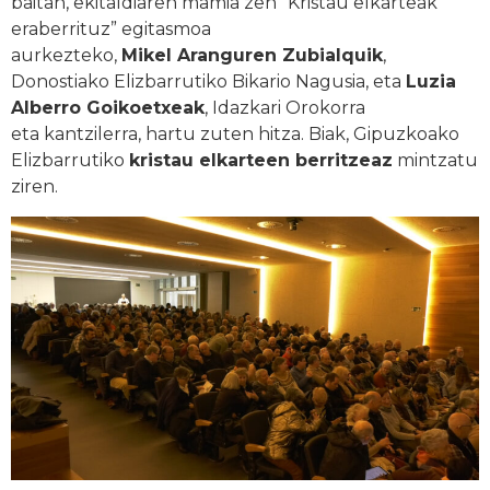
baitan, ekitaldiaren mamia zen “Kristau elkarteak
eraberrituz” egitasmoa
aurkezteko,
Mikel Aranguren Zubialquik
,
Donostiako Elizbarrutiko Bikario Nagusia, eta
Luzia
Alberro Goikoetxeak
, Idazkari Orokorra
eta kantzilerra, hartu zuten hitza. Biak, Gipuzkoako
Elizbarrutiko
kristau elkarteen berritzeaz
mintzatu
ziren.