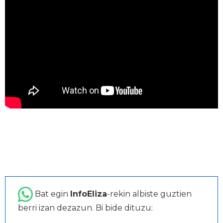
Bat egin
InfoEliza
-rekin albiste guztien
berri izan dezazun. Bi bide dituzu: