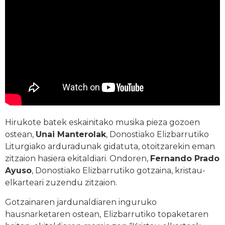
Hirukote batek eskainitako musika pieza gozoen
ostean,
Unai Manterolak
, Donostiako Elizbarrutiko
Liturgiako arduradunak gidatuta, otoitzarekin eman
zitzaion hasiera ekitaldiari. Ondoren,
Fernando Prado
Ayuso
, Donostiako Elizbarrutiko gotzaina, kristau-
elkarteari zuzendu zitzaion.
Gotzainaren jardunaldiaren inguruko
hausnarketaren ostean,
Elizbarrutiko topaketaren