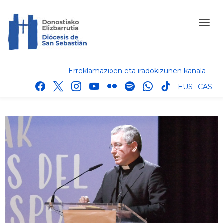
Erreklamazioen eta iradokizunen kanala
facebook
x
instagram
youtube
flickr
spotify
whatsapp
tik
EUS
CAS
tok