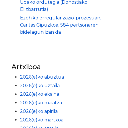
Udako ordutegia (Donostiako
Elizbarrutia)
Ezohiko erregularizazio-prozesuan,
Caritas Gipuzkoa, 584 pertsonaren
bidelagun izan da
Artxiboa
2026(e)ko abuztua
2026(e)ko uztaila
2026(e)ko ekaina
2026(e)ko maiatza
2026(e)ko apirila
2026(e)ko martxoa