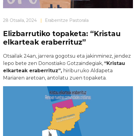
28 Otsaila, 2024
|
Eraberritze Pastorala
Elizbarrutiko topaketa: “Kristau
elkarteak eraberrituz”
Otsailak 24an, jarrera gogotsu eta jakinminez, jendez
lepo bete zen Donostiako Gotzaindegiak,
“Kristau
elkarteak eraberrituz”,
hiriburuko Aldapeta
Mariaren aretoan, antolatu zuen topaketa.