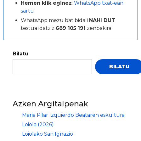
Hemen klik eginez
:
WhatsApp txat-ean
sartu
WhatsApp mezu bat bidali
NAHI DUT
testua idatziz
689 105 191
zenbakira
Bilatu
BILATU
Azken Argitalpenak
Maria Pilar Izquierdo Beataren eskultura
Loiola (2026)
Loiolako San Ignazio