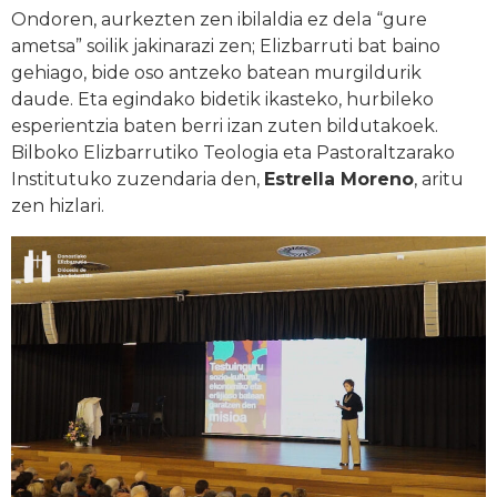
Ondoren, aurkezten zen ibilaldia ez dela “gure
ametsa” soilik jakinarazi zen; Elizbarruti bat baino
gehiago, bide oso antzeko batean murgildurik
daude. Eta egindako bidetik ikasteko, hurbileko
esperientzia baten berri izan zuten bildutakoek.
Bilboko Elizbarrutiko Teologia eta Pastoraltzarako
Institutuko zuzendaria den,
Estrella Moreno
, aritu
zen hizlari.