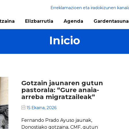
Erreklamazioen eta iradokizunen kanal
tzaina
Elizbarrutia
Agenda
Gardentasuna
Inicio
Gotzain jaunaren gutun
pastorala: “Gure anaia-
arreba migratzaileak”
15 Ekaina, 2026
Fernando Prado Ayuso jaunak,
Donostiako gotzaina, CMF, gutun