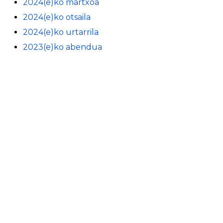
2024(e)ko martxoa
2024(e)ko otsaila
2024(e)ko urtarrila
2023(e)ko abendua