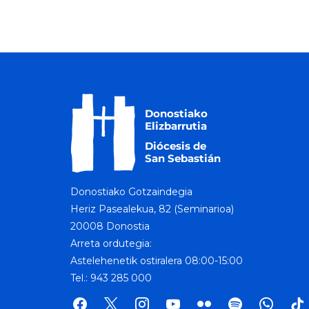
Donostiako Gotzaindegia
Heriz Pasealekua, 82 (Seminarioa)
20008 Donostia
Arreta ordutegia:
Astelehenetik ostiralera 08:00-15:00
Tel.: 943 285 000
facebook
x
instagram
youtube
flickr
spotify
whatsap
tik