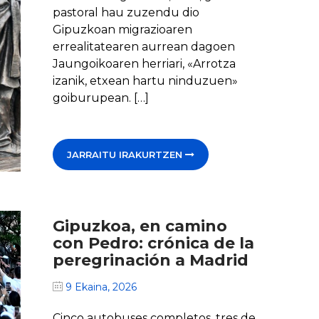
pastoral hau zuzendu dio
Gipuzkoan migrazioaren
errealitatearen aurrean dagoen
Jaungoikoaren herriari, «Arrotza
izanik, etxean hartu ninduzuen»
goiburupean. […]
JARRAITU IRAKURTZEN
Gipuzkoa, en camino
con Pedro: crónica de la
peregrinación a Madrid
9 Ekaina, 2026
Cinco autobuses completos, tres de