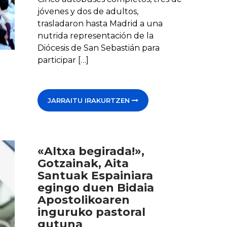
jóvenes y dos de adultos,
trasladaron hasta Madrid a una
nutrida representación de la
Diócesis de San Sebastián para
participar […]
JARRAITU IRAKURTZEN
«Altxa begirada!»,
Gotzainak, Aita
Santuak Espainiara
egingo duen Bidaia
Apostolikoaren
inguruko pastoral
gutuna