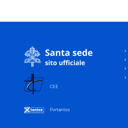
CEE
Portantos
p