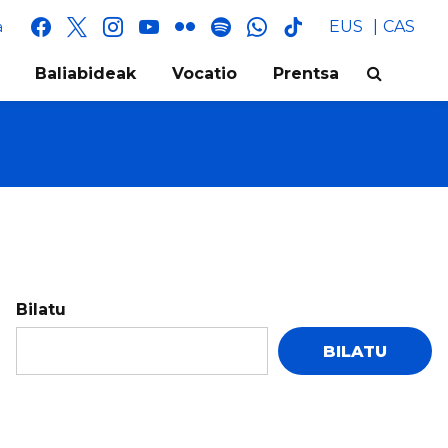
facebook
x
instagram
youtube
flickr
spotify
whatsapp
tik
EUS
CAS
a
tok
Baliabideak
Vocatio
Prentsa
Bilatu
BILATU