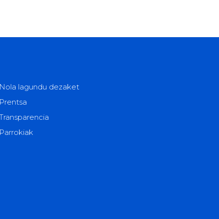
Nola lagundu dezaket
Prentsa
Transparencia
Parrokiak