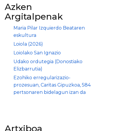
Azken
Argitalpenak
Maria Pilar Izquierdo Beataren
eskultura
Loiola (2026)
Loiolako San Ignazio
Udako ordutegia (Donostiako
Elizbarrutia)
Ezohiko erregularizazio-
prozesuan, Caritas Gipuzkoa, 584
pertsonaren bidelagun izan da
Artxiboa