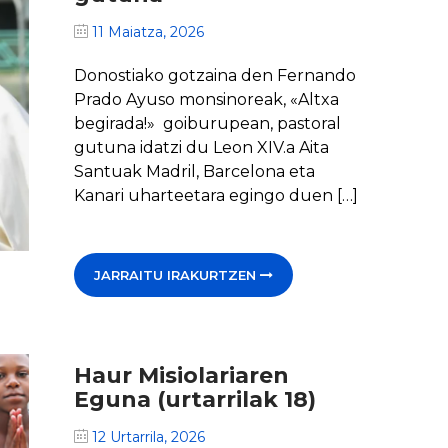
11 Maiatza, 2026
Donostiako gotzaina den Fernando
Prado Ayuso monsinoreak, «Altxa
begirada!» goiburupean, pastoral
gutuna idatzi du Leon XIV.a Aita
Santuak Madril, Barcelona eta
Kanari uharteetara egingo duen […]
JARRAITU IRAKURTZEN
Haur Misiolariaren
Eguna (urtarrilak 18)
12 Urtarrila, 2026