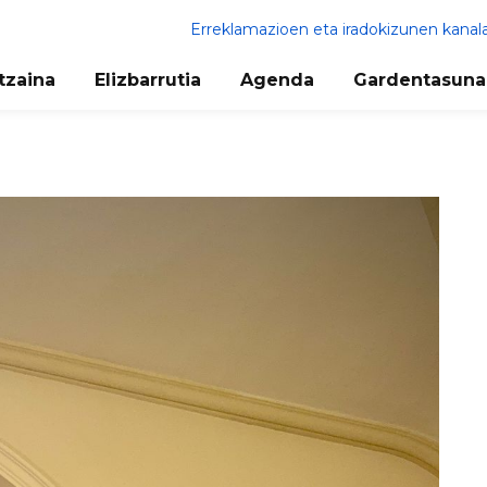
Erreklamazioen eta iradokizunen kanal
tzaina
Elizbarrutia
Agenda
Gardentasuna