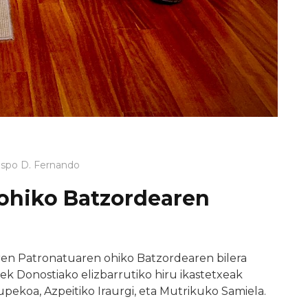
ispo D. Fernando
ohiko Batzordearen
ren Patronatuaren ohiko Batzordearen bilera
k Donostiako elizbarrutiko hiru ikastetxeak
ekoa, Azpeitiko Iraurgi, eta Mutrikuko Samiela.