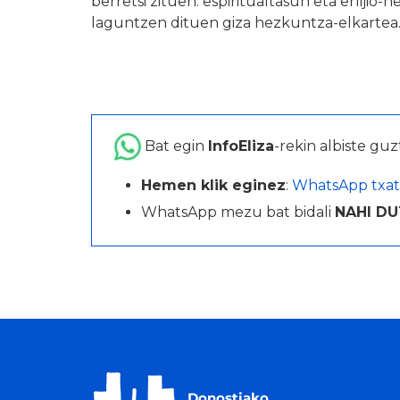
berretsi zituen: espiritualtasun eta erlijio
laguntzen dituen giza hezkuntza-elkartea
Bat egin
InfoEliza
-rekin albiste guz
Hemen klik eginez
:
WhatsApp txat
WhatsApp mezu bat bidali
NAHI DU