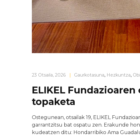
23 Otsaila, 2026
|
Gaurkotasuna
,
Hezkuntza
,
Ob
ELIKEL Fundazioaren 
topaketa
Ostegunean, otsailak 19, ELIKEL Fundazioa
garrantzitsu bat ospatu zen. Erakunde hone
kudeatzen ditu: Hondarribiko Ama Guadalup