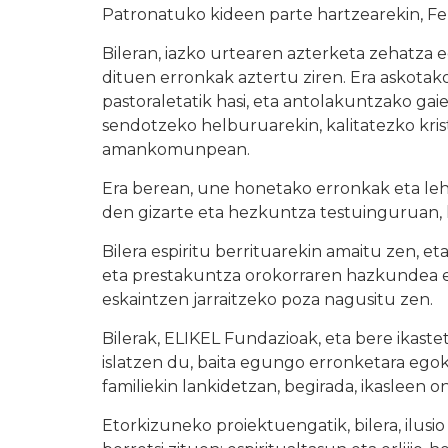
Patronatuko kideen parte hartzearekin, F
Bileran, iazko urtearen azterketa zehatza 
dituen erronkak aztertu ziren. Era askotako
pastoraletatik hasi, eta antolakuntzako gai
sendotzeko helburuarekin, kalitatezko kri
amankomunpean.
Era berean, une honetako erronkak eta leh
den gizarte eta hezkuntza testuinguruan, h
Bilera espiritu berrituarekin amaitu zen, e
eta prestakuntza orokorraren hazkundea
eskaintzen jarraitzeko poza nagusitu zen.
Bilerak, ELIKEL Fundazioak, eta bere ikas
islatzen du, baita egungo erronketara egoki
familiekin lankidetzan, begirada, ikasleen o
Etorkizuneko proiektuengatik, bilera, ilusi