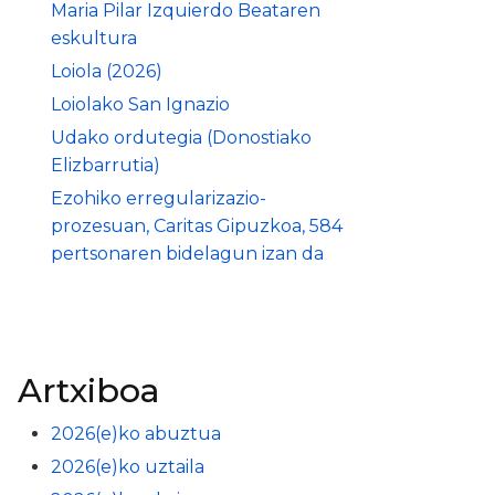
Maria Pilar Izquierdo Beataren
eskultura
Loiola (2026)
Loiolako San Ignazio
Udako ordutegia (Donostiako
Elizbarrutia)
Ezohiko erregularizazio-
prozesuan, Caritas Gipuzkoa, 584
pertsonaren bidelagun izan da
Artxiboa
2026(e)ko abuztua
2026(e)ko uztaila