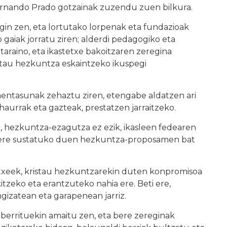
ernando Prado gotzainak zuzendu zuen bilkura.
egin zen, eta lortutako lorpenak eta fundazioak
 gaiak jorratu ziren; alderdi pedagogiko eta
etaraino, eta ikastetxe bakoitzaren zeregina
stau hezkuntza eskaintzeko ikuspegi
entasunak zehaztu ziren, etengabe aldatzen ari
aurrak eta gazteak, prestatzen jarraitzeko.
ta, hezkuntza-ezagutza ez ezik, ikasleen fedearen
 ere sustatuko duen hezkuntza-proposamen bat
tetxeek, kristau hezkuntzarekin duten konpromisoa
tzeko eta erantzuteko nahia ere. Beti ere,
ngizatean eta garapenean jarriz.
o berrituekin amaitu zen, eta bere zereginak