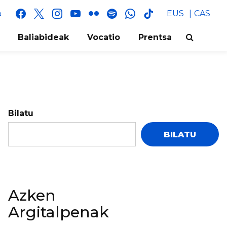
facebook
x
instagram
youtube
flickr
spotify
whatsapp
tik
EUS
CAS
a
tok
Baliabideak
Vocatio
Prentsa
Bilatu
BILATU
Azken
Argitalpenak