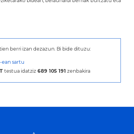
-heziketarako bidean, belaunaldi berriak bultzatu eta
.
tien berri izan dezazun. Bi bide dituzu:
-ean sartu
T
testua idatziz
689 105 191
zenbakira