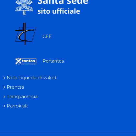
CEE
Portantos
Nola lagundu dezaket
Prentsa
Transparencia
Parrokiak