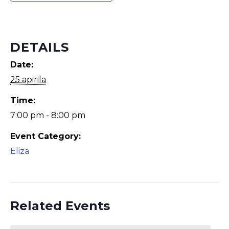
DETAILS
Date:
25 apirila
Time:
7:00 pm - 8:00 pm
Event Category:
Eliza
Related Events