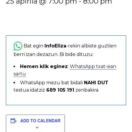
25 apirila @ 7:00 pm
-
8:00 pm
Bat egin
InfoEliza
-rekin albiste guztien
berri izan dezazun. Bi bide dituzu:
Hemen klik eginez
:
WhatsApp txat-ean
sartu
WhatsApp mezu bat bidali
NAHI DUT
testua idatziz
689 105 191
zenbakira
ADD TO CALENDAR