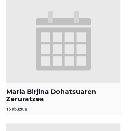
Maria Birjina Dohatsuaren
Zeruratzea
15 abuztua