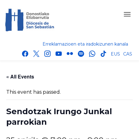
Erreklamazioen eta iradokizunen kanala
facebook
x
instagram
youtube
flickr
spotify
whatsapp
tik
EUS
CAS
tok
« All Events
This event has passed.
Sendotzak Irungo Junkal
parrokian