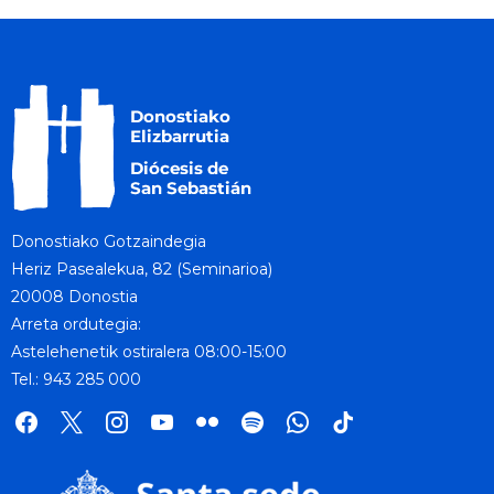
Donostiako Gotzaindegia
Heriz Pasealekua, 82 (Seminarioa)
20008 Donostia
Arreta ordutegia:
Astelehenetik ostiralera 08:00-15:00
Tel.: 943 285 000
facebook
x
instagram
youtube
flickr
spotify
whatsapp
tik
tok