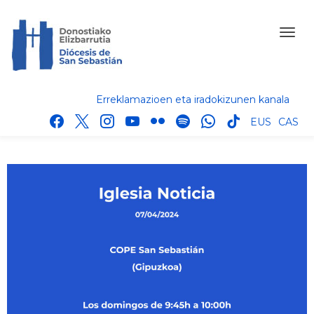
Erreklamazioen eta iradokizunen kanala
facebook
x
instagram
youtube
flickr
spotify
whatsapp
tik
EUS
CAS
tok