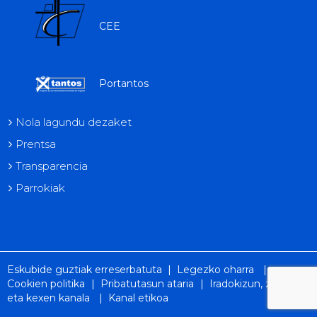
CEE
Portantos
Nola lagundu dezaket
Prentsa
Transparencia
Parrokiak
Eskubide guztiak erreserbatuta |
Legezko oharra
|
Cookien politika
|
Pribatutasun ataria
|
Iradokizun, zorion
eta kexen kanala
|
Kanal etikoa