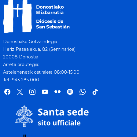
Donostiako Gotzaindegia
Heriz Pasealekua, 82 (Seminarioa)
20008 Donostia
Arreta ordutegia:
Astelehenetik ostiralera 08:00-15:00
Tel.: 943 285 000
facebook
x
instagram
youtube
flickr
spotify
whatsapp
tik
tok