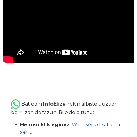
Bat egin
InfoEliza
-rekin albiste guztien
berri izan dezazun. Bi bide dituzu:
Hemen klik eginez
:
WhatsApp txat-ean
sartu