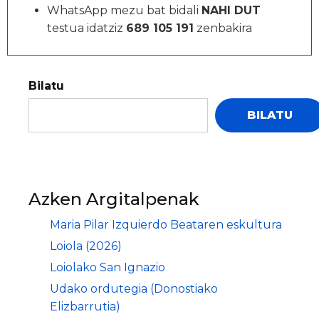
WhatsApp mezu bat bidali
NAHI DUT
testua idatziz
689 105 191
zenbakira
Bilatu
BILATU
Azken Argitalpenak
Maria Pilar Izquierdo Beataren eskultura
Loiola (2026)
Loiolako San Ignazio
Udako ordutegia (Donostiako
Elizbarrutia)