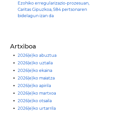
Ezohiko erregularizazio-prozesuan,
Caritas Gipuzkoa, 584 pertsonaren
bidelagun izan da
Artxiboa
2026(e)ko abuztua
2026(e)ko uztaila
2026(e)ko ekaina
2026(e)ko maiatza
2026(e)ko apirila
2026(e)ko martxoa
2026(e)ko otsaila
2026(e)ko urtarrila