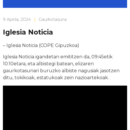
9 Apirila, 2024
|
Gaurkotasuna
Iglesia Noticia
– Iglesia Noticia (COPE Gipuzkoa)
Iglesia Noticia igandetan emititzen da, 09:45etik
10:10etara, eta albistegi batean, elizaren
gaurkotasunari buruzko albiste nagusiak jasotzen
ditu, tokikoak, estatukoak zein nazioartekoak.