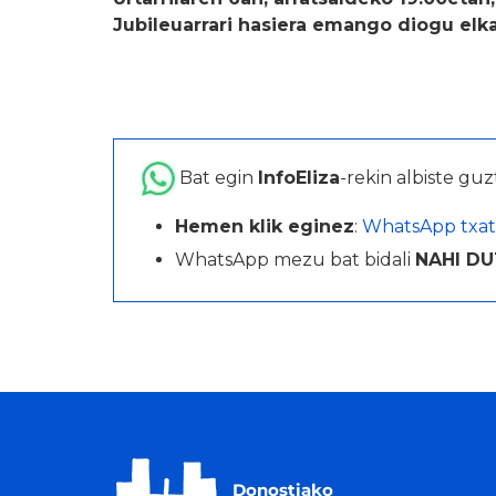
Jubileuarrari hasiera emango diogu elka
Bat egin
InfoEliza
-rekin albiste guz
Hemen klik eginez
:
WhatsApp txat
WhatsApp mezu bat bidali
NAHI DU