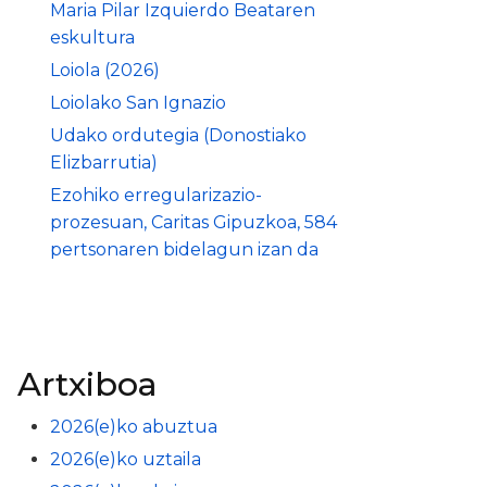
Maria Pilar Izquierdo Beataren
eskultura
Loiola (2026)
Loiolako San Ignazio
Udako ordutegia (Donostiako
Elizbarrutia)
Ezohiko erregularizazio-
prozesuan, Caritas Gipuzkoa, 584
pertsonaren bidelagun izan da
Artxiboa
2026(e)ko abuztua
2026(e)ko uztaila