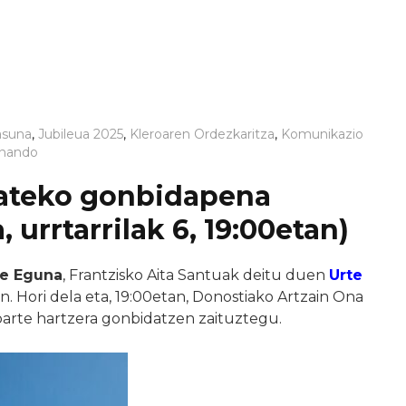
asuna
,
Jubileua 2025
,
Kleroaren Ordezkaritza
,
Komunikazio
rnando
mateko gonbidapena
 urrtarrilak 6, 19:00etan)
ge Eguna
, Frantzisko Aita Santuak deitu duen
Urte
n. Hori dela eta, 19:00etan, Donostiako Artzain Ona
arte hartzera gonbidatzen zaituztegu.