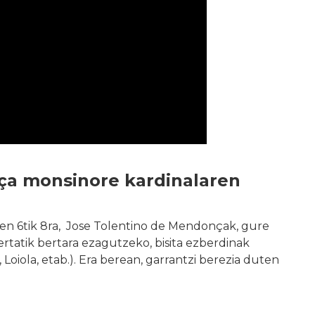
ça monsinore kardinalaren
ren 6tik 8ra, Jose Tolentino de Mendonçak, gure
bertatik bertara ezagutzeko, bisita ezberdinak
oiola, etab.). Era berean, garrantzi berezia duten