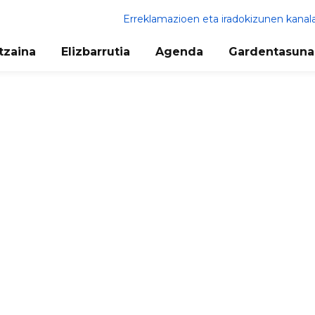
Erreklamazioen eta iradokizunen kanal
tzaina
Elizbarrutia
Agenda
Gardentasuna