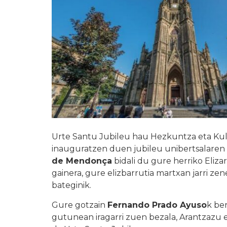
Urte Santu Jubileu hau Hezkuntza eta Kul
inauguratzen duen jubileu unibertsalaren 
de Mendonça
bidali du gure herriko Eliza
gainera, gure elizbarrutia martxan jarri ze
bateginik.
Gure gotzain
Fernando Prado Ayuso
k be
gutunean iragarri zuen bezala, Arantzazu et