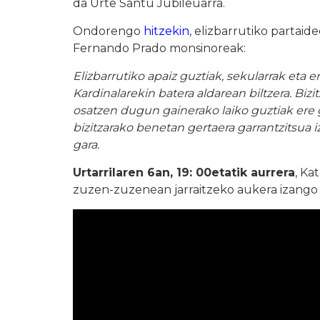
da Urte Santu Jubileuarra.
Ondorengo
hitzekin
, elizbarrutiko partai
Fernando Prado monsinoreak:
Elizbarrutiko apaiz guztiak, sekularrak eta e
Kardinalarekin batera aldarean biltzera. Bizi
osatzen dugun gainerako laiko guztiak ere g
bizitzarako benetan gertaera garrantzitsua
gara.
Urtarrilaren 6an, 19: 00etatik aurrera
, Ka
zuzen-zuzenean jarraitzeko aukera izang