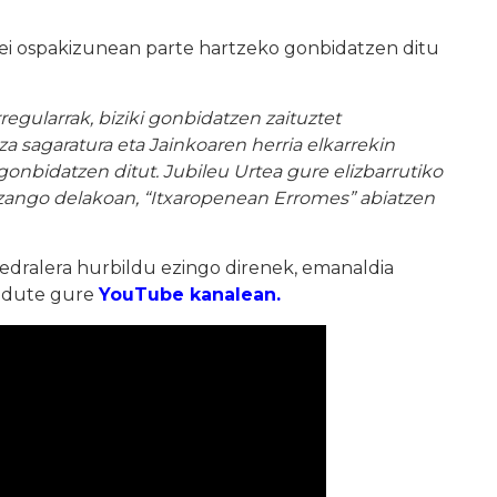
deei ospakizunean parte hartzeko gonbidatzen ditu
rregularrak, biziki gonbidatzen zaituztet
tza sagaratura eta Jainkoaren herria elkarrekin
onbidatzen ditut. Jubileu Urtea gure elizbarrutiko
 izango delakoan, “Itxaropenean Erromes” abiatzen
tedralera hurbildu ezingo direnek, emanaldia
o dute gure
YouTube kanalean.