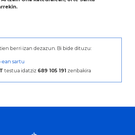
rrekin.
tien berri izan dezazun. Bi bide dituzu:
-ean sartu
T
testua idatziz
689 105 191
zenbakira