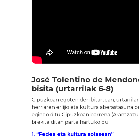
José Tolentino de Mendon
bisita (urtarrilak 6-8)
Gipuzkoan egoten den bitartean, urtarrila
herriaren erlijio eta kultura aberastasuna 
egingo ditu Gipuzkoan barrena (Arantzazu, L
bi ekitalditan parte hartuko du:
1
. “Fedea eta kultura solasean”