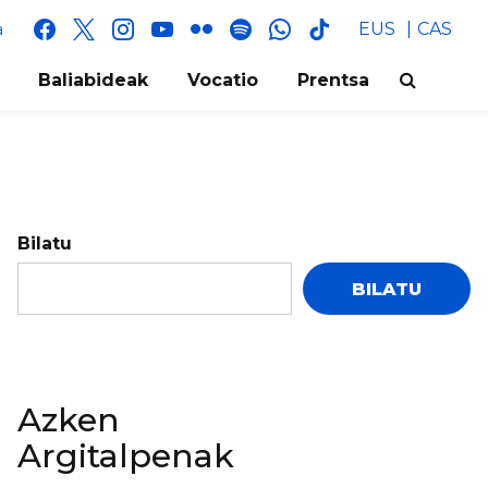
facebook
x
instagram
youtube
flickr
spotify
whatsapp
tik
EUS
CAS
a
tok
Baliabideak
Vocatio
Prentsa
Bilatu
BILATU
Azken
Argitalpenak