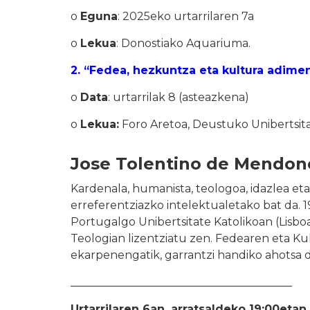
o
Eguna
: 2025eko urtarrilaren 7a
o
Lekua
: Donostiako Aquariuma.
2. “Fedea, hezkuntza eta kultura adimen 
o
Data
: urtarrilak 8 (asteazkena)
o
Lekua:
Foro Aretoa, Deustuko Unibertsi
Jose Tolentino de Mendon
Kardenala, humanista, teologoa, idazlea eta
erreferentziazko intelektualetako bat da. 
Portugalgo Unibertsitate Katolikoan (Lisboa
Teologian lizentziatu zen. Fedearen eta Kul
ekarpenengatik, garrantzi handiko ahotsa 
________________________________________
Urtarrilaren 6an, arratsaldeko 19:00etan