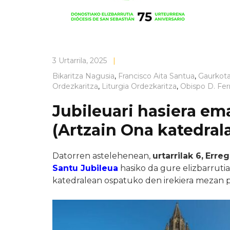
3 Urtarrila, 2025
|
Bikaritza Nagusia
,
Francisco Aita Santua
,
Gaurkot
Ordezkaritza
,
Liturgia Ordezkaritza
,
Obispo D. Fe
Jubileuari hasiera e
(Artzain Ona katedrala,
Datorren astelehenean,
urtarrilak 6,
Erre
Santu Jubileua
hasiko da gure elizbarrutia
katedralean ospatuko den irekiera mezan p