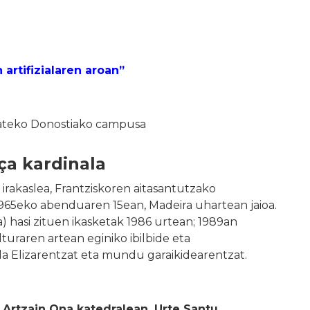
artifizialaren aroan”
tateko Donostiako campusa
ça kardinala
 irakaslea, Frantziskoren aitasantutzako
1965eko abenduaren 15ean, Madeira uhartean jaioa.
) hasi zituen ikasketak 1986 urtean; 1989an
turaren artean eginiko ibilbide eta
da Elizarentzat eta mundu garaikidearentzat.
, Artzain Ona katedralean, Urte Santu