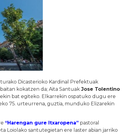
turako Dicasterioko Kardinal Prefektuak
baitan kokatzen da; Aita Santuak
Jose Tolentino
rekin bat egiteko. Elkarrekin ospatuko dugu ere
neko 75. urteurrena, guztia, munduko Elizarekin
re
“Harengan gure Itxaropena”
pastoral
a Loiolako santutegietan ere laster abian jarriko