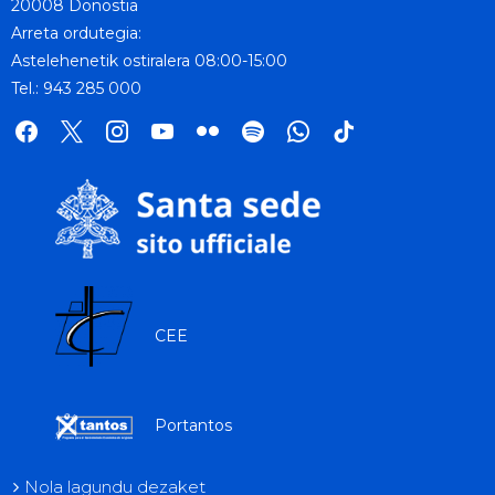
20008 Donostia
Arreta ordutegia:
Astelehenetik ostiralera 08:00-15:00
Tel.: 943 285 000
facebook
x
instagram
youtube
flickr
spotify
whatsapp
tik
tok
CEE
Portantos
Nola lagundu dezaket