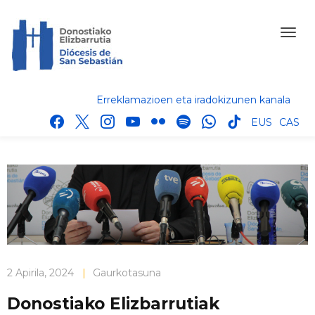
Erreklamazioen eta iradokizunen kanala
facebook
x
instagram
youtube
flickr
spotify
whatsapp
tik
EUS
CAS
tok
2 Apirila, 2024
|
Gaurkotasuna
Donostiako Elizbarrutiak