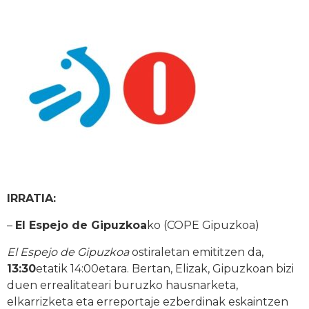
IRRATIA:
–
El Espejo de Gipuzkoa
ko (COPE Gipuzkoa)
El Espejo de Gipuzkoa
ostiraletan emititzen da,
13:30
etatik 14:00etara. Bertan, Elizak, Gipuzkoan bizi
duen errealitateari buruzko hausnarketa,
elkarrizketa eta erreportaje ezberdinak eskaintzen