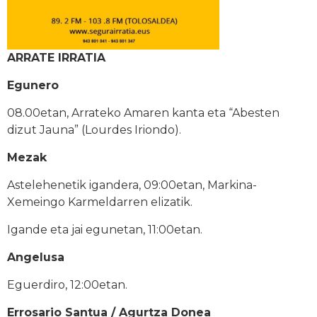
ARRATE IRRATIA
Egunero
08.00etan, Arrateko Amaren kanta eta “Abesten
dizut Jauna” (Lourdes Iriondo).
Mezak
Astelehenetik igandera, 09:00etan, Markina-
Xemeingo Karmeldarren elizatik.
Igande eta jai egunetan, 11:00etan.
Angelusa
Eguerdiro, 12:00etan.
Errosario Santua / Agurtza Donea