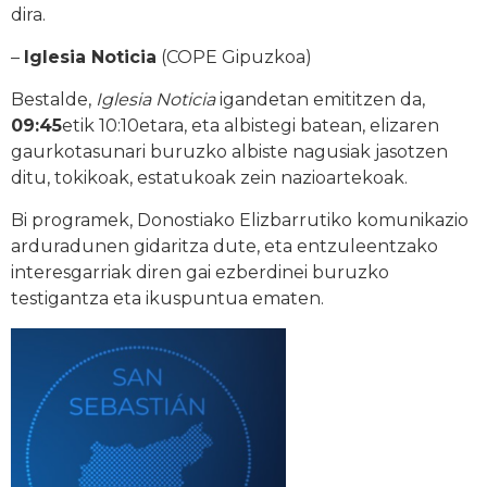
dira.
–
Iglesia Noticia
(COPE Gipuzkoa)
Bestalde,
Iglesia Noticia
igandetan emititzen da,
09:45
etik 10:10etara, eta albistegi batean, elizaren
gaurkotasunari buruzko albiste nagusiak jasotzen
ditu, tokikoak, estatukoak zein nazioartekoak.
Bi programek, Donostiako Elizbarrutiko komunikazio
arduradunen gidaritza dute, eta entzuleentzako
interesgarriak diren gai ezberdinei buruzko
testigantza eta ikuspuntua ematen.