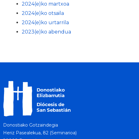
2024(e)ko martxoa
2024(e)ko otsaila
2024(e)ko urtarrila
2023(e)ko abendua
Donostiako Gotzaindegia
Heriz Pasealekua, 82 (Seminarioa)