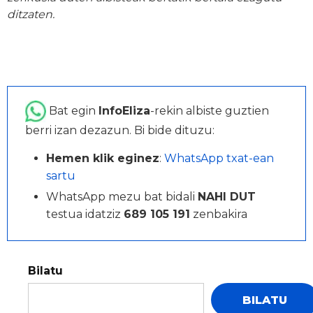
ditzaten.
Bat egin
InfoEliza
-rekin albiste guztien
berri izan dezazun. Bi bide dituzu:
Hemen klik eginez
:
WhatsApp txat-ean
sartu
WhatsApp mezu bat bidali
NAHI DUT
testua idatziz
689 105 191
zenbakira
Bilatu
BILATU