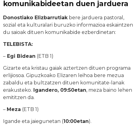
komunikabideetan duen jarduera
Donostiako Elizbarrutiak
bere jarduera pastoral,
sozial eta kulturalari buruzko informazioa eskaintzen
du saioak dituen komunikabide ezberdinetan:
TELEBISTA:
–
Egi Bidean
(ETB 1)
Gizarte eta kristau gaiak aztertzen dituen programa
erlijiosoa. Gipuzkoako Elizaren leihoa bere mezua
zabaldu eta bultzatzen dituen komunitate-lanak
erakusteko.
Igandero, 09:50etan
, meza baino lehen
emititzen da.
–
Meza
(ETB 1)
Igande eta jaiegunetan (
10:00etan
).