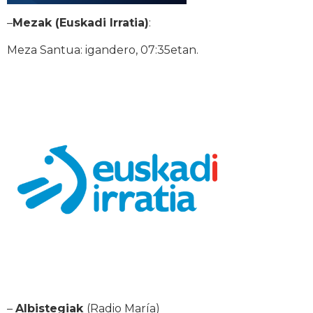
–
Mezak (Euskadi Irratia)
:
Meza Santua: igandero, 07:35etan.
–
Albistegiak
(Radio María)