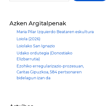
Azken Argitalpenak
Maria Pilar Izquierdo Beataren eskultura
Loiola (2026)
Loiolako San Ignazio
Udako ordutegia (Donostiako
Elizbarrutia)
Ezohiko erregularizazio-prozesuan,
Caritas Gipuzkoa, 584 pertsonaren
bidelagun izan da