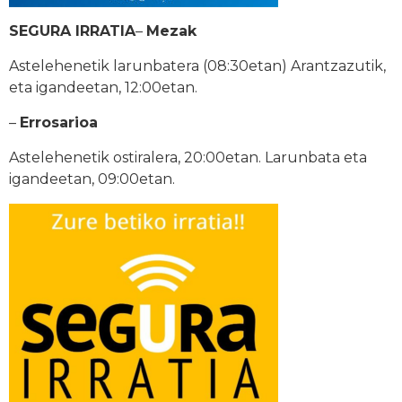
SEGURA IRRATIA
–
Mezak
Astelehenetik larunbatera (08:30etan) Arantzazutik,
eta igandeetan, 12:00etan.
–
Errosarioa
Astelehenetik ostiralera, 20:00etan. Larunbata eta
igandeetan, 09:00etan.