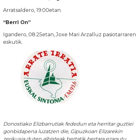
Arratsaldero, 19:00etan.
“Berri On”
Igandero, 08:25etan, Joxe Mari Arzalluz pasiotarraren
eskutik.
Donostiako Elizbarrutiak fededun eta herritar guztiei
gonbidapena luzatzen die, Gipuzkoan Elizarekin
zerikusia duten albisteak bertatik bertara ezagutu