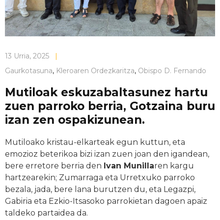
13 Urria, 2025
|
Gaurkotasuna
,
Kleroaren Ordezkaritza
,
Obispo D. Fernando
Mutiloak eskuzabaltasunez hartu
zuen parroko berria, Gotzaina buru
izan zen ospakizunean.
Mutiloako kristau-elkarteak egun kuttun, eta
emozioz beterikoa bizi izan zuen joan den igandean,
bere erretore berria den
Ivan Munilla
ren kargu
hartzearekin; Zumarraga eta Urretxuko parroko
bezala, jada, bere lana burutzen du, eta Legazpi,
Gabiria eta Ezkio-Itsasoko parrokietan dagoen apaiz
taldeko partaidea da.