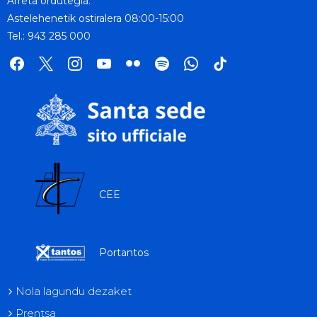
Arreta ordutegia:
Astelehenetik ostiralera 08:00-15:00
Tel.: 943 285 000
facebook
x
instagram
youtube
flickr
spotify
whatsapp
tik
tok
CEE
Portantos
Nola lagundu dezaket
Prentsa