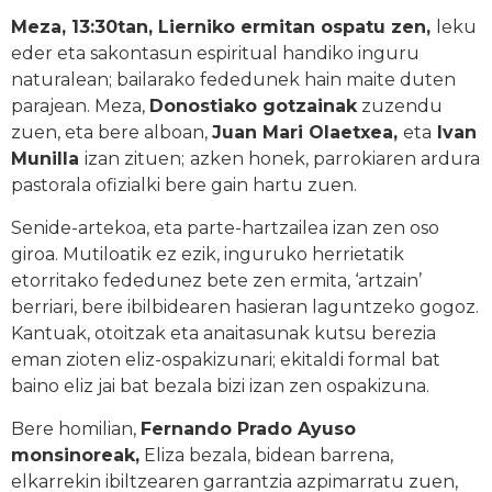
Meza, 13:30tan, Lierniko ermitan ospatu zen,
leku
eder eta sakontasun espiritual handiko inguru
naturalean; bailarako fededunek hain maite duten
parajean. Meza,
Donostiako gotzainak
zuzendu
zuen, eta bere alboan,
Juan Mari Olaetxea,
eta
Ivan
Munilla
izan zituen;
azken honek, parrokiaren ardura
pastorala ofizialki bere gain hartu zuen.
Senide-artekoa, eta parte-hartzailea izan zen oso
giroa. Mutiloatik ez ezik, inguruko herrietatik
etorritako fededunez bete zen ermita, ‘artzain’
berriari, bere ibilbidearen hasieran laguntzeko gogoz.
Kantuak, otoitzak eta anaitasunak kutsu berezia
eman zioten eliz-ospakizunari; ekitaldi formal bat
baino eliz jai bat bezala bizi izan zen ospakizuna.
Bere homilian,
Fernando Prado Ayuso
monsinoreak,
Eliza bezala, bidean barrena,
elkarrekin ibiltzearen garrantzia azpimarratu zuen,