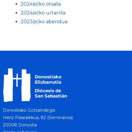
2024(e)ko otsaila
2024(e)ko urtarrila
2023(e)ko abendua
Donostiako Gotzaindegia
Heriz Pasealekua, 82 (Seminarioa)
20008 Donostia