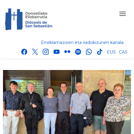
Erreklamazioen eta iradokizunen kanala
facebook
x
instagram
youtube
flickr
spotify
whatsapp
tik
EUS
CAS
tok