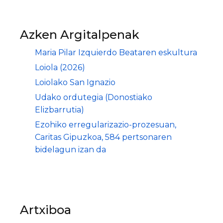
Azken Argitalpenak
Maria Pilar Izquierdo Beataren eskultura
Loiola (2026)
Loiolako San Ignazio
Udako ordutegia (Donostiako
Elizbarrutia)
Ezohiko erregularizazio-prozesuan,
Caritas Gipuzkoa, 584 pertsonaren
bidelagun izan da
Artxiboa