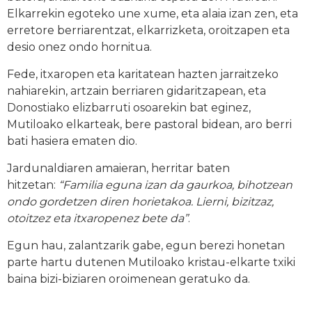
Elkarrekin egoteko une xume, eta alaia izan zen, eta
erretore berriarentzat, elkarrizketa, oroitzapen eta
desio onez ondo hornitua.
Fede, itxaropen eta karitatean hazten jarraitzeko
nahiarekin, artzain berriaren gidaritzapean, eta
Donostiako elizbarruti osoarekin bat eginez,
Mutiloako elkarteak, bere pastoral bidean, aro berri
bati hasiera ematen dio.
Jardunaldiaren amaieran, herritar baten
hitzetan:
“Familia eguna izan da gaurkoa, bihotzean
ondo gordetzen diren horietakoa. Lierni, bizitzaz,
otoitzez eta itxaropenez bete da”
.
Egun hau, zalantzarik gabe, egun berezi honetan
parte hartu dutenen Mutiloako kristau-elkarte txiki
baina bizi-biziaren oroimenean geratuko da.