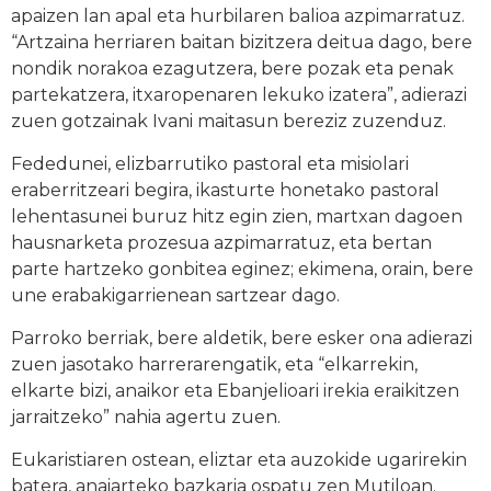
apaizen lan apal eta hurbilaren balioa azpimarratuz.
“Artzaina herriaren baitan bizitzera deitua dago, bere
nondik norakoa ezagutzera, bere pozak eta penak
partekatzera, itxaropenaren lekuko izatera”, adierazi
zuen gotzainak Ivani maitasun bereziz zuzenduz.
Fededunei, elizbarrutiko pastoral eta misiolari
eraberritzeari begira, ikasturte honetako pastoral
lehentasunei buruz hitz egin zien, martxan dagoen
hausnarketa prozesua azpimarratuz, eta bertan
parte hartzeko gonbitea eginez; ekimena, orain, bere
une erabakigarrienean sartzear dago.
Parroko berriak, bere aldetik, bere esker ona adierazi
zuen jasotako harrerarengatik, eta “elkarrekin,
elkarte bizi, anaikor eta Ebanjelioari irekia eraikitzen
jarraitzeko” nahia agertu zuen.
Eukaristiaren ostean, eliztar eta auzokide ugarirekin
batera, anaiarteko bazkaria ospatu zen Mutiloan.