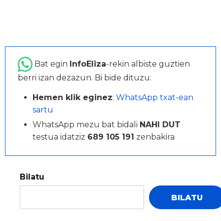
Bat egin
InfoEliza
-rekin albiste guztien
berri izan dezazun. Bi bide dituzu:
Hemen klik eginez
:
WhatsApp txat-ean
sartu
WhatsApp mezu bat bidali
NAHI DUT
testua idatziz
689 105 191
zenbakira
Bilatu
BILATU