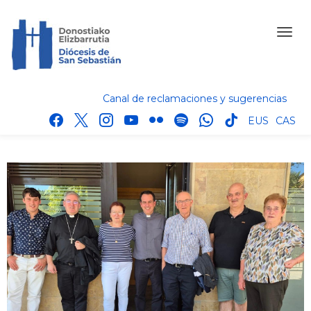
Canal de reclamaciones y sugerencias
facebook
x
instagram
youtube
flickr
spotify
whatsapp
tik
EUS
CAS
tok