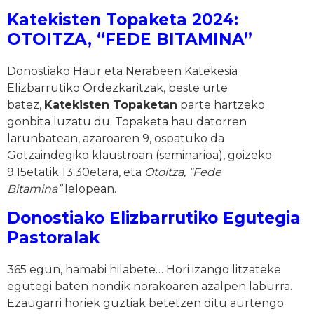
Katekisten Topaketa 2024:
OTOITZA, “FEDE BITAMINA”
Donostiako Haur eta Nerabeen Katekesia
Elizbarrutiko Ordezkaritzak, beste urte
batez,
Katekisten Topaketan
parte hartzeko
gonbita luzatu du. Topaketa hau datorren
larunbatean, azaroaren 9, ospatuko da
Gotzaindegiko klaustroan (seminarioa), goizeko
9:15etatik 13:30etara, eta
Otoitza, “Fede
Bitamina”
lelopean.
Donostiako Elizbarrutiko Egutegia
Pastoralak
365 egun, hamabi hilabete… Hori izango litzateke
egutegi baten nondik norakoaren azalpen laburra.
Ezaugarri horiek guztiak betetzen ditu aurtengo