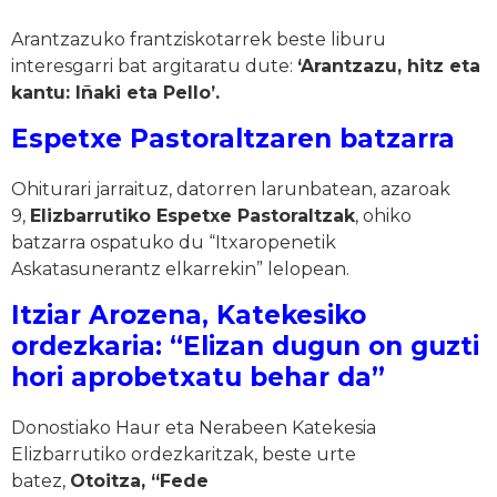
Arantzazuko frantziskotarrek beste liburu
interesgarri bat argitaratu dute:
‘Arantzazu, hitz eta
kantu: Iñaki eta Pello’.
Espetxe Pastoraltzaren batzarra
Ohiturari jarraituz, datorren larunbatean, azaroak
9,
Elizbarrutiko Espetxe Pastoraltzak
, ohiko
batzarra ospatuko du “Itxaropenetik
Askatasunerantz elkarrekin” lelopean.
Itziar Arozena, Katekesiko
ordezkaria: “Elizan dugun on guzti
hori aprobetxatu behar da”
Donostiako Haur eta Nerabeen Katekesia
Elizbarrutiko ordezkaritzak, beste urte
batez,
Otoitza, “Fede