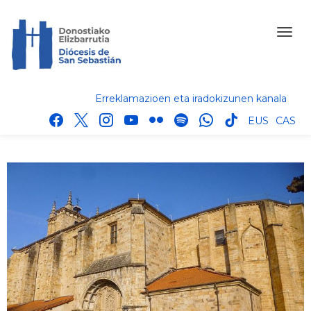
Erreklamazioen eta iradokizunen kanala
facebook
x
instagram
youtube
flickr
spotify
whatsapp
tik
EUS
CAS
tok