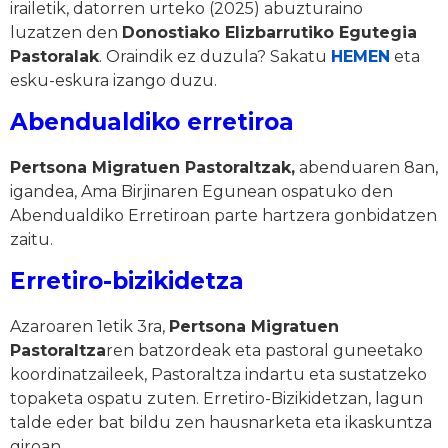
irailetik, datorren urteko (2025) abuzturaino
luzatzen den
Donostiako Elizbarrutiko Egutegia
Pastoralak
. Oraindik ez duzula? Sakatu
HEMEN
eta
esku-eskura izango duzu.
Abendualdiko erretiroa
Pertsona Migratuen Pastoraltzak,
abenduaren 8an,
igandea, Ama Birjinaren Egunean ospatuko den
Abendualdiko Erretiroan parte hartzera gonbidatzen
zaitu.
Erretiro-bizikidetza
Azaroaren 1etik 3ra,
Pertsona Migratuen
Pastoraltza
ren batzordeak eta pastoral guneetako
koordinatzaileek, Pastoraltza indartu eta sustatzeko
topaketa ospatu zuten. Erretiro-Bizikidetzan, lagun
talde eder bat bildu zen hausnarketa eta ikaskuntza
giroan.