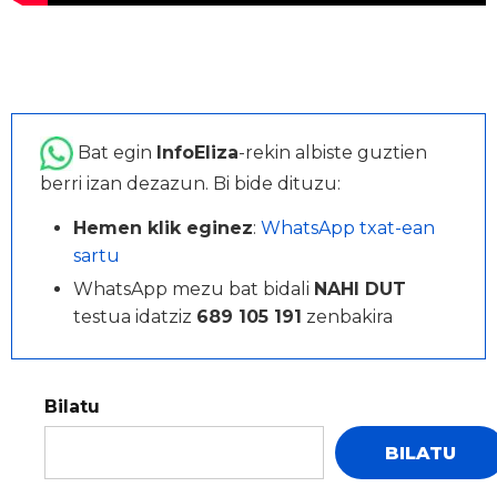
Bat egin
InfoEliza
-rekin albiste guztien
berri izan dezazun. Bi bide dituzu:
Hemen klik eginez
:
WhatsApp txat-ean
sartu
WhatsApp mezu bat bidali
NAHI DUT
testua idatziz
689 105 191
zenbakira
Bilatu
BILATU