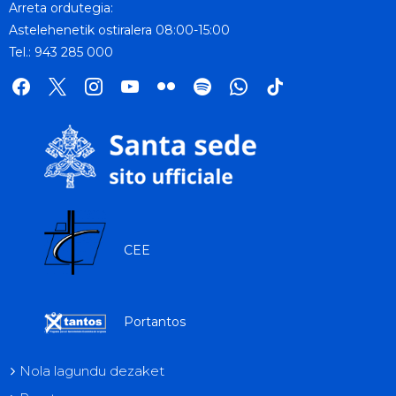
Arreta ordutegia:
Astelehenetik ostiralera 08:00-15:00
Tel.: 943 285 000
facebook
x
instagram
youtube
flickr
spotify
whatsapp
tik
tok
CEE
Portantos
Nola lagundu dezaket