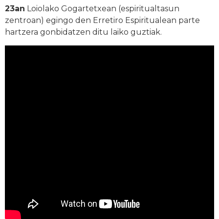
23an
Loiolako Gogartetxean (espiritualtasun
zentroan) egingo den Erretiro Espiritualean parte
hartzera gonbidatzen ditu laiko guztiak.