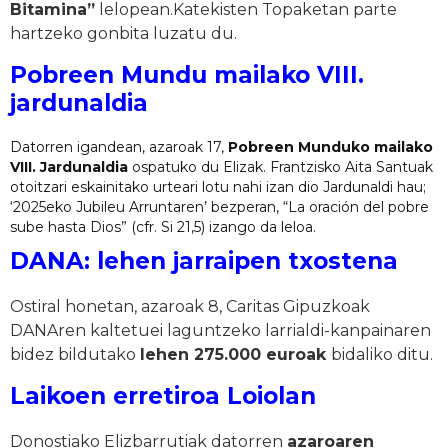
Bitamina”
lelopean.Katekisten Topaketan parte
hartzeko gonbita luzatu du.
Pobreen Mundu mailako VIII.
jardunaldia
Datorren igandean, azaroak 17,
Pobreen Munduko mailako
VIII. Jardunaldia
ospatuko du Elizak. Frantzisko Aita Santuak
otoitzari eskainitako urteari lotu nahi izan dio Jardunaldi hau;
‘2025eko Jubileu Arruntaren’ bezperan, “La oración del pobre
sube hasta Dios” (cfr. Si 21,5) izango da leloa.
DANA: lehen jarraipen txostena
Ostiral honetan, azaroak 8, Caritas Gipuzkoak
DANAren kaltetuei laguntzeko larrialdi-kanpainaren
bidez bildutako
lehen 275.000 euroak
bidaliko ditu.
Laikoen erretiroa Loiolan
Donostiako Elizbarrutiak datorren
azaroaren