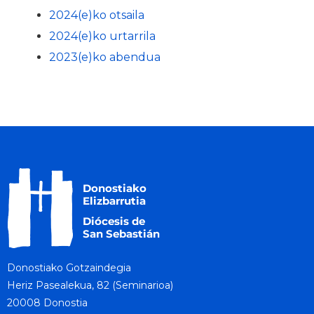
2024(e)ko otsaila
2024(e)ko urtarrila
2023(e)ko abendua
Donostiako Gotzaindegia
Heriz Pasealekua, 82 (Seminarioa)
20008 Donostia