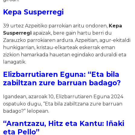
Kepa Susperregi
39 urtez Azpeitiko parrokian aritu ondoren,
Kepa
Susperregi
apaizak, bere gain hartu berri du
Zarauzko parrokiaren ardura. Azpeitian, agur-ekitaldi
hunkigarrian, kristau-elkarteak eskerrak eman
zizkion hamarkada hauetan egindako arduraldi eta
lanagatik.
Elizbarrutiaren Eguna: “Eta bila
zabiltzan zure barruan badago?
Igandean, azaroak 10, Elizbarrutiaren Eguna 2024
ospatuko dugu, “Eta bila zabiltzana zure barruan
badago?” lelopean.
“Arantzazu, Hitz eta Kantu: Iñaki
eta Pello”