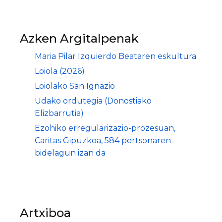
Azken Argitalpenak
Maria Pilar Izquierdo Beataren eskultura
Loiola (2026)
Loiolako San Ignazio
Udako ordutegia (Donostiako
Elizbarrutia)
Ezohiko erregularizazio-prozesuan,
Caritas Gipuzkoa, 584 pertsonaren
bidelagun izan da
Artxiboa