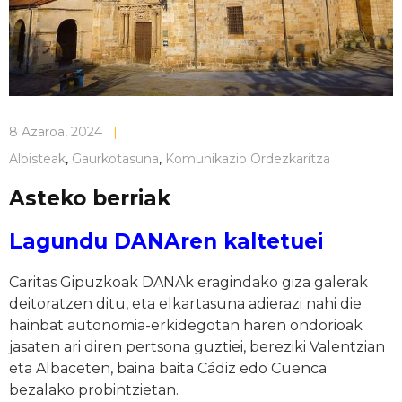
8 Azaroa, 2024
|
Albisteak
,
Gaurkotasuna
,
Komunikazio Ordezkaritza
Asteko berriak
Lagundu DANAren kaltetuei
Caritas Gipuzkoak DANAk eragindako giza galerak
deitoratzen ditu, eta elkartasuna adierazi nahi die
hainbat autonomia-erkidegotan haren ondorioak
jasaten ari diren pertsona guztiei, bereziki Valentzian
eta Albaceten, baina baita Cádiz edo Cuenca
bezalako probintzietan.