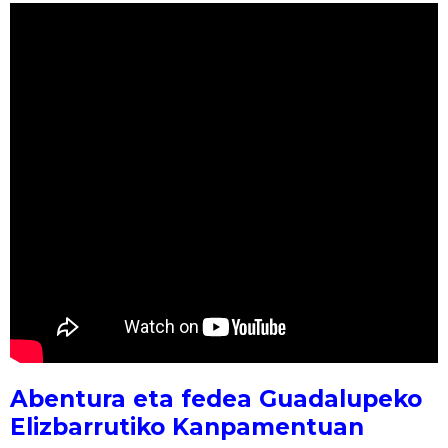
Abentura eta fedea Guadalupeko
Elizbarrutiko Kanpamentuan