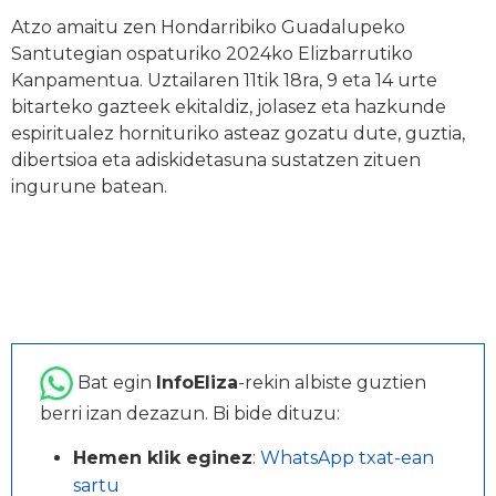
Atzo amaitu zen Hondarribiko Guadalupeko
Santutegian ospaturiko 2024ko Elizbarrutiko
Kanpamentua. Uztailaren 11tik 18ra, 9 eta 14 urte
bitarteko gazteek ekitaldiz, jolasez eta hazkunde
espiritualez hornituriko asteaz gozatu dute, guztia,
dibertsioa eta adiskidetasuna sustatzen zituen
ingurune batean.
Bat egin
InfoEliza
-rekin albiste guztien
berri izan dezazun. Bi bide dituzu:
Hemen klik eginez
:
WhatsApp txat-ean
sartu