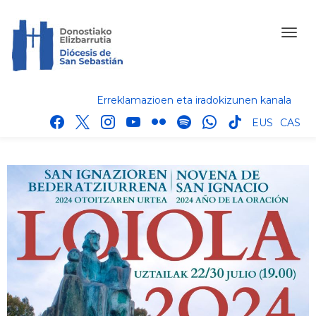
Erreklamazioen eta iradokizunen kanala
facebook
x
instagram
youtube
flickr
spotify
whatsapp
tik
EUS
CAS
tok