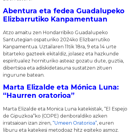
Abentura eta fedea Guadalupeko
Elizbarrutiko Kanpamentuan
Atzo amaitu zen Hondarribiko Guadalupeko
Santutegian ospaturiko 2024ko Elizbarrutiko
Kanpamentua. Uztailaren 11tik 18ra, 9 eta 14 urte
bitarteko gazteek ekitaldiz, jolasez eta hazkunde
espiritualez hornituriko asteaz gozatu dute, guztia,
dibertsioa eta adiskidetasuna sustatzen zituen
ingurune batean.
Marta Elizalde eta Mónica Luna:
“Haurren oratorioa”
Marta Elizalde eta Monica Luna katekistak, “El Espejo
de Gipuzkoa”ko (COPE) denboraldiko azken
irratsaioan izan ziren,
“Umeen Oratorioa”
, euren
liburu eta katekesi metodoaz hitz egiteko asmoz.