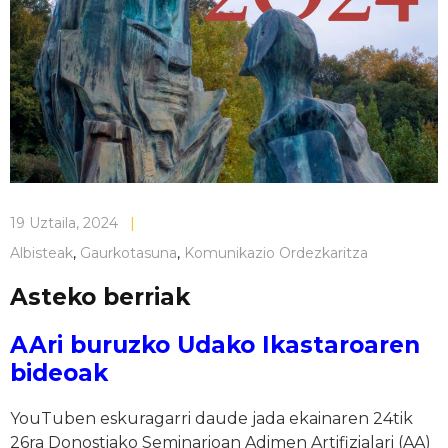
19 Uztaila, 2024
|
Albisteak
,
Gaurkotasuna
,
Komunikazio Ordezkaritza
Asteko berriak
AAri buruzko Udako Ikastaroaren
bideoak
YouTuben eskuragarri daude jada ekainaren 24tik
26ra Donostiako Seminarioan Adimen Artifizialari (AA)