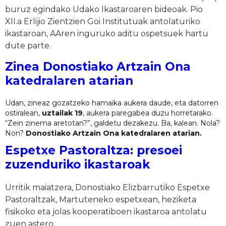
buruz egindako Udako Ikastaroaren bideoak. Pio
XII.a Erlijio Zientzien Goi Institutuak antolaturiko
ikastaroan, AAren inguruko aditu ospetsuek hartu
dute parte.
Zinea Donostiako Artzain Ona
katedralaren atarian
Udan, zineaz gozatzeko hamaika aukera daude, eta datorren
ostiralean,
uztailak 19
, aukera paregabea duzu horretarako.
“Zein zinema aretotan?”, galdetu dezakezu. Ba, kalean. Nola?
Non?
Donostiako Artzain Ona katedralaren atarian.
Espetxe Pastoraltza: presoei
zuzenduriko ikastaroak
Urritik maiatzera, Donostiako Elizbarrutiko Espetxe
Pastoraltzak, Martuteneko espetxean, heziketa
fisikoko eta jolas kooperatiboen ikastaroa antolatu
zuen astero.