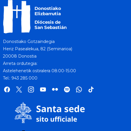
Donostiako Gotzaindegia
Heriz Pasealekua, 82 (Seminarioa)
20008 Donostia
Arreta ordutegia:
Astelehenetik ostiralera 08:00-15:00
Tel.: 943 285 000
facebook
x
instagram
youtube
flickr
spotify
whatsapp
tik
tok