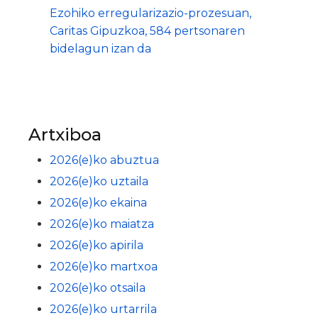
Ezohiko erregularizazio-prozesuan,
Caritas Gipuzkoa, 584 pertsonaren
bidelagun izan da
Artxiboa
2026(e)ko abuztua
2026(e)ko uztaila
2026(e)ko ekaina
2026(e)ko maiatza
2026(e)ko apirila
2026(e)ko martxoa
2026(e)ko otsaila
2026(e)ko urtarrila