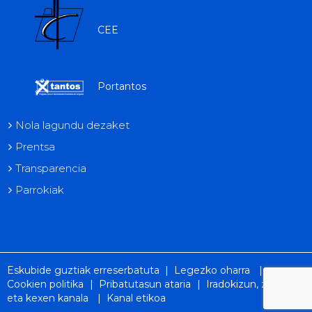
CEE
Portantos
Nola lagundu dezaket
Prentsa
Transparencia
Parrokiak
Eskubide guztiak erreserbatuta |
Legezko oharra
|
Cookien politika
|
Pribatutasun ataria
|
Iradokizun, zorion
eta kexen kanala
|
Kanal etikoa