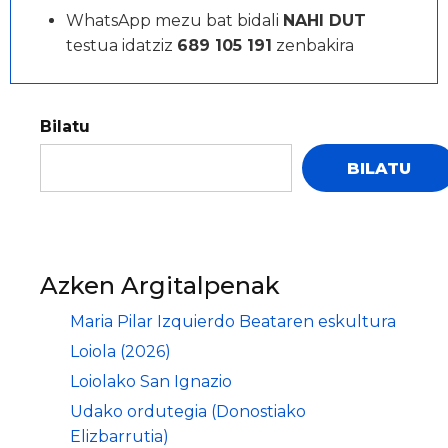
WhatsApp mezu bat bidali
NAHI DUT
testua idatziz
689 105 191
zenbakira
Bilatu
BILATU
Azken Argitalpenak
Maria Pilar Izquierdo Beataren eskultura
Loiola (2026)
Loiolako San Ignazio
Udako ordutegia (Donostiako
Elizbarrutia)