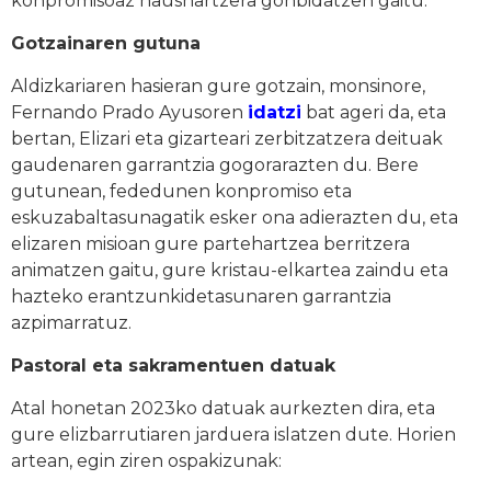
konpromisoaz hausnartzera gonbidatzen gaitu.
Gotzainaren gutuna
Aldizkariaren hasieran gure gotzain, monsinore,
Fernando Prado Ayusoren
idatzi
bat ageri da, eta
bertan, Elizari eta gizarteari zerbitzatzera deituak
gaudenaren garrantzia gogorarazten du. Bere
gutunean, fededunen konpromiso eta
eskuzabaltasunagatik esker ona adierazten du, eta
elizaren misioan gure partehartzea berritzera
animatzen gaitu, gure kristau-elkartea zaindu eta
hazteko erantzunkidetasunaren garrantzia
azpimarratuz.
Pastoral eta sakramentuen datuak
Atal honetan 2023ko datuak aurkezten dira, eta
gure elizbarrutiaren jarduera islatzen dute. Horien
artean, egin ziren ospakizunak: