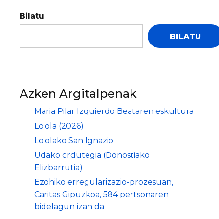
Bilatu
BILATU
Azken Argitalpenak
Maria Pilar Izquierdo Beataren eskultura
Loiola (2026)
Loiolako San Ignazio
Udako ordutegia (Donostiako
Elizbarrutia)
Ezohiko erregularizazio-prozesuan,
Caritas Gipuzkoa, 584 pertsonaren
bidelagun izan da