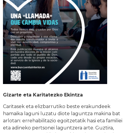
Gizarte eta Karitatezko Ekintza
Caritasek eta elizbarrutiko beste erakundeek
hamaika laguni luzatu diote laguntza makina bat
arlotan: errehabilitazio egoitzetatik hasi eta familiei
eta adineko pertsonei laguntzera arte. Guztira,