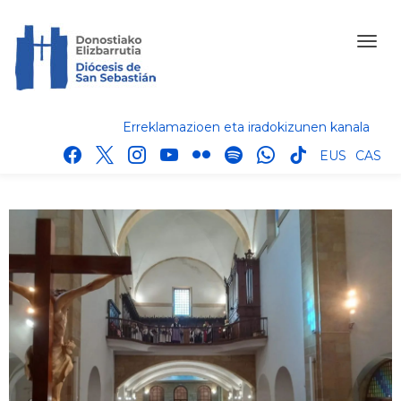
Erreklamazioen eta iradokizunen kanala
facebook
x
instagram
youtube
flickr
spotify
whatsapp
tik
EUS
CAS
tok