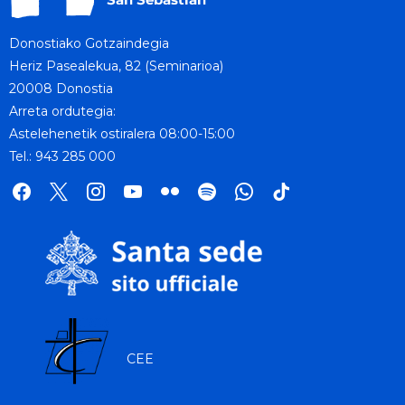
Donostiako Gotzaindegia
Heriz Pasealekua, 82 (Seminarioa)
20008 Donostia
Arreta ordutegia:
Astelehenetik ostiralera 08:00-15:00
Tel.: 943 285 000
facebook
x
instagram
youtube
flickr
spotify
whatsapp
tik
tok
CEE