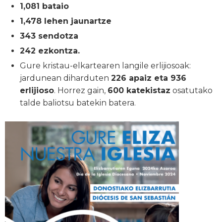
1,081 bataio
1,478 lehen jaunartze
343 sendotza
242 ezkontza.
Gure kristau-elkartearen langile erlijiosoak:
jardunean diharduten
226 apaiz eta 936
erlijioso
. Horrez gain,
600 katekistaz
osatutako
talde baliotsu batekin batera.