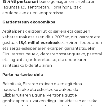
19.448 pertsonari
baino gehiagori eman zitzaien
laguntza 135 zentroetan. Horra hor Elizak
ahulenekiko duen konpromisoa.
Gardentasun ekonomikoa
Argitalpenak elizbarrutiko sarrera eta gastuen
xehetasunak azaltzen ditu. 2023an, diru-sarrera eta
gastuak
18,4 milioi eurokoak
izan ziren, fededunen
eta zerga-esleipenaren ekarpen garrantzitsuekin.
Diru sarrera hauek, kleroaren sostengurako, pastoral
eta laguntza jardueretarako, eta ondarearen
zaintzarako bideratu ziren.
Parte hartzeko deia
Bakoitzak, Elizaren misioan duen egitekoa
hausnartzeko eta eskertzeko aukera da
Elizbarrutiaren Eguna. Pertsona guztiei
gonbidapena luzatzen diegu lankidetzan aritzeko,