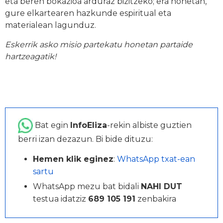
eta beren bokazioa arduraz bizitzeko; era honetan,
gure elkartearen hazkunde espiritual eta
materialean lagunduz.
Eskerrik asko misio partekatu honetan partaide
hartzeagatik!
Bat egin
InfoEliza
-rekin albiste guztien
berri izan dezazun. Bi bide dituzu:
Hemen klik eginez
:
WhatsApp txat-ean
sartu
WhatsApp mezu bat bidali
NAHI DUT
testua idatziz
689 105 191
zenbakira