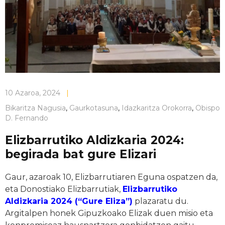
10 Azaroa, 2024
|
Bikaritza Nagusia
,
Gaurkotasuna
,
Idazkaritza Orokorra
,
Obispo
D. Fernando
Elizbarrutiko Aldizkaria 2024:
begirada bat gure Elizari
Gaur, azaroak 10, Elizbarrutiaren Eguna ospatzen da,
eta Donostiako Elizbarrutiak,
Elizbarrutiko
Aldizkaria 2024 (“Gure Eliza”)
plazaratu du.
Argitalpen honek Gipuzkoako Elizak duen misio eta