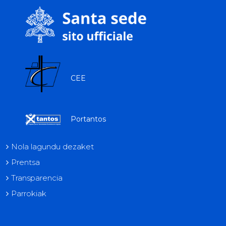
CEE
Portantos
Nola lagundu dezaket
Prentsa
Transparencia
Parrokiak