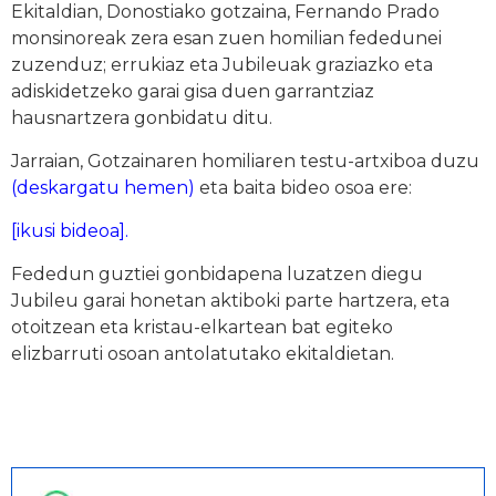
Ekitaldian, Donostiako gotzaina, Fernando Prado
monsinoreak zera esan zuen homilian fededunei
zuzenduz; errukiaz eta Jubileuak graziazko eta
adiskidetzeko garai gisa duen garrantziaz
hausnartzera gonbidatu ditu.
Jarraian, Gotzainaren homiliaren testu-artxiboa duzu
(deskargatu hemen)
eta baita bideo osoa ere:
[ikusi bideoa].
Fededun guztiei gonbidapena luzatzen diegu
Jubileu garai honetan aktiboki parte hartzera, eta
otoitzean eta kristau-elkartean bat egiteko
elizbarruti osoan antolatutako ekitaldietan.