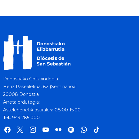
Donostiako Gotzaindegia
Heriz Pasealekua, 82 (Seminarioa)
20008 Donostia
Arreta ordutegia:
Astelehenetik ostiralera 08:00-15:00
Tel.: 943 285 000
facebook
x
instagram
youtube
flickr
spotify
whatsapp
tik
tok