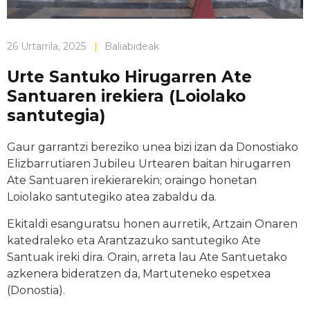
26 Urtarrila, 2025
|
Baliabideak
Urte Santuko Hirugarren Ate
Santuaren irekiera (Loiolako
santutegia)
Gaur garrantzi bereziko unea bizi izan da Donostiako
Elizbarrutiaren Jubileu Urtearen baitan hirugarren
Ate Santuaren irekierarekin; oraingo honetan
Loiolako santutegiko atea zabaldu da.
Ekitaldi esanguratsu honen aurretik, Artzain Onaren
katedraleko eta Arantzazuko santutegiko Ate
Santuak ireki dira. Orain, arreta lau Ate Santuetako
azkenera bideratzen da, Martuteneko espetxea
(Donostia).