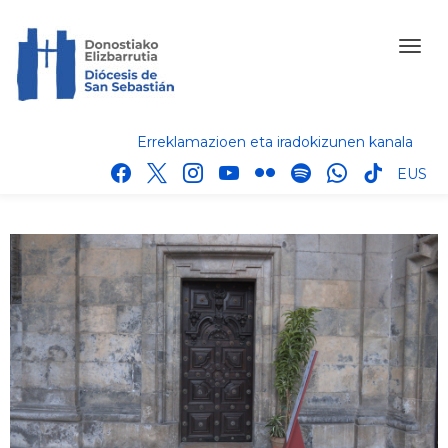
Erreklamazioen eta iradokizunen kanala
facebook
x
instagram
youtube
flickr
spotify
whatsapp
tik
EUS
tok