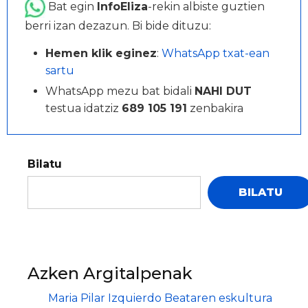
Bat egin
InfoEliza
-rekin albiste guztien
berri izan dezazun. Bi bide dituzu:
Hemen klik eginez
:
WhatsApp txat-ean
sartu
WhatsApp mezu bat bidali
NAHI DUT
testua idatziz
689 105 191
zenbakira
Bilatu
BILATU
Azken Argitalpenak
Maria Pilar Izquierdo Beataren eskultura