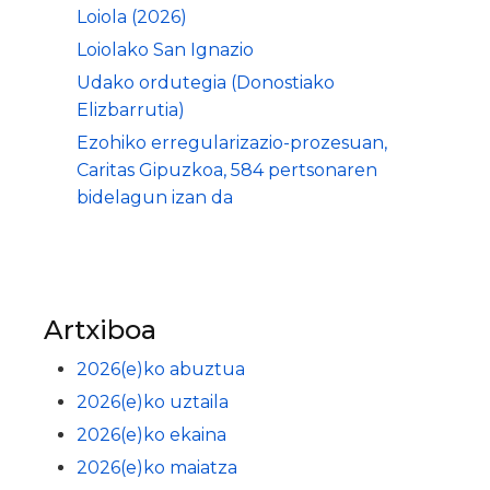
Loiola (2026)
Loiolako San Ignazio
Udako ordutegia (Donostiako
Elizbarrutia)
Ezohiko erregularizazio-prozesuan,
Caritas Gipuzkoa, 584 pertsonaren
bidelagun izan da
Artxiboa
2026(e)ko abuztua
2026(e)ko uztaila
2026(e)ko ekaina
2026(e)ko maiatza