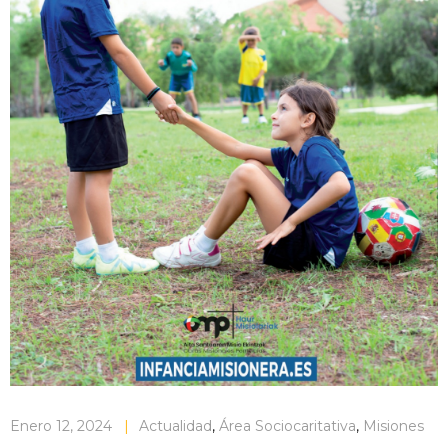
Enero 12, 2024
|
Actualidad
,
Área Sociocaritativa
,
Misiones