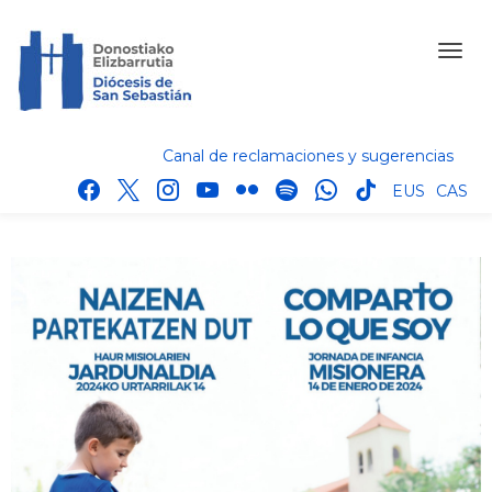
Canal de reclamaciones y sugerencias
facebook
x
instagram
youtube
flickr
spotify
whatsapp
tik
EUS
CAS
tok