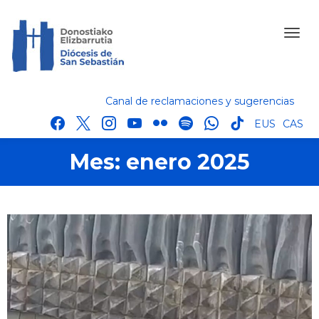
Canal de reclamaciones y sugerencias
facebook
x
instagram
youtube
flickr
spotify
whatsapp
tik
EUS
CAS
tok
Mes:
enero 2025