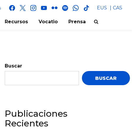
facebook
x
instagram
youtube
flickr
spotify
whatsapp
tik
EUS
CAS
s
tok
Recursos
Vocatio
Prensa
Buscar
BUSCAR
Publicaciones
Recientes