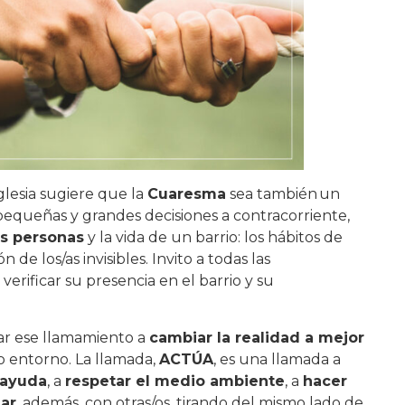
Iglesia sugiere que la
Cuaresma
sea también un
 pequeñas y grandes decisiones a contracorriente,
as personas
y la vida de un barrio: los hábitos de
 de los/as invisibles. Invito a todas las
erificar su presencia en el barrio y su
ar ese llamamiento a
cambiar la realidad a mejor
 entorno. La llamada,
ACTÚA
, es una llamada a
ayuda
, a
respetar el medio ambiente
, a
hacer
ar
, además, con otras/os, tirando del mismo lado de