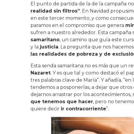
El punto de partida de la de la campaña no
realidad sin filtros”
. En Navidad propusi
en este tercer momento, y como consecuenc
paramos en el compromiso que genera
mir
sufren a nuestro alrededor. Esta campaña s
samaritano
, un camino que guía este curs
y la
justicia
. La pregunta que nos hacemos
las realidades de pobreza y de exclusió
Esta senda samaritana no es más que un re
Nazaret
. Y es que tal y como destacó el pa
tres palabras clave de María”. Y añadía, “en 
tendemos a posponerlas, a dejar que otros
dejarnos arrastrar por los acontecimientos
que tenemos que hacer
, pero no tenemos
quiere decir
ir contracorriente
”.