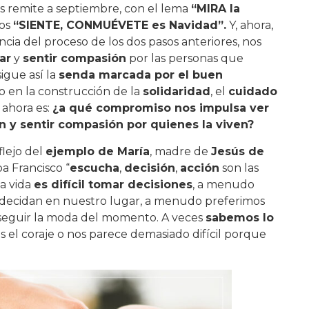
s remite a septiembre, con el lema
“MIRA la
mos
“SIENTE, CONMUÉVETE es Navidad”.
Y, ahora,
ia del proceso de los dos pasos anteriores, nos
ar
y
sentir compasión
por las personas que
igue así la
senda marcada por el buen
o en la construcción de la
solidaridad
, el
cuidado
 ahora es:
¿a qué compromiso nos impulsa ver
n y sentir compasión por quienes la viven?
flejo del
ejemplo de María
, madre de
Jesús de
pa Francisco “
escucha
,
decisión
,
acción
son las
la vida
es difícil tomar decisiones
, a menudo
 decidan en nuestro lugar, a menudo preferimos
, seguir la moda del momento. A veces
sabemos lo
 el coraje o nos parece demasiado difícil porque