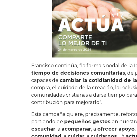
Francisco continúa, “la forma sinodal de la 
tiempo de decisiones comunitarias
, de
capaces de
cambiar la cotidianidad de l
compra, el cuidado de la creación, la inclusión
comunidades cristianas a darse tiempo para v
contribución para mejorarlo”.
Esta campaña quiere, precisamente, reforz
partiendo de
pequeños gestos
en nuestro
escuchar
, a
acompañar
, a
ofrecer apoyo
,
comunidad
, a
cuidar
, a
cuidarnos
…
A
actu