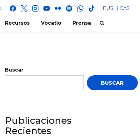
facebook
x
instagram
youtube
flickr
spotify
whatsapp
tik
EUS
CAS
s
tok
Recursos
Vocatio
Prensa
Buscar
BUSCAR
Publicaciones
Recientes