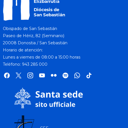
n
w
s
N
a
Obispado de San Sebastián
v
Paseo de Hériz, 82 (Seminario)
i
20008 Donostia / San Sebastián
g
Horario de atención:
Lunes a viernes de 08:00 a 15:00 horas
a
Teléfono: 943 285 000
t
i
facebook
x
instagram
youtube
flickr
spotify
whatsapp
tik
o
tok
n