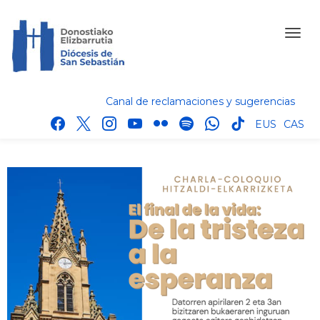
Canal de reclamaciones y sugerencias
facebook
x
instagram
youtube
flickr
spotify
whatsapp
tik
EUS
CAS
tok