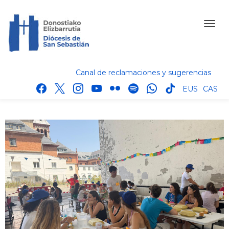
Canal de reclamaciones y sugerencias
facebook
x
instagram
youtube
flickr
spotify
whatsapp
tik
EUS
CAS
tok