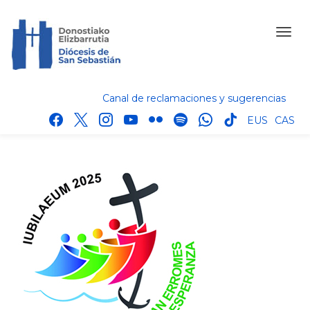
Canal de reclamaciones y sugerencias
facebook
x
instagram
youtube
flickr
spotify
whatsapp
tik
EUS
CAS
tok