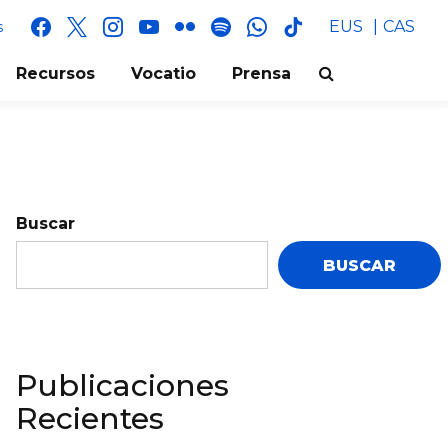
facebook
x
instagram
youtube
flickr
spotify
whatsapp
tik
EUS
CAS
s
tok
Recursos
Vocatio
Prensa
Buscar
BUSCAR
Publicaciones
Recientes