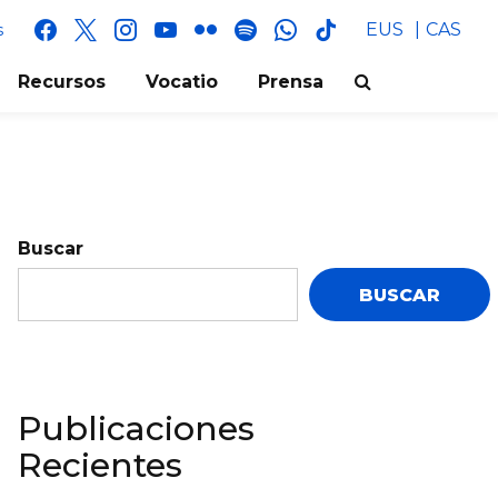
facebook
x
instagram
youtube
flickr
spotify
whatsapp
tik
EUS
CAS
s
tok
Recursos
Vocatio
Prensa
Buscar
BUSCAR
Publicaciones
Recientes