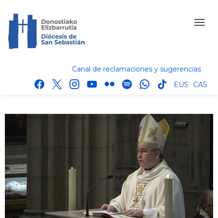
Canal de reclamaciones y sugerencias
facebook
x
instagram
youtube
flickr
spotify
whatsapp
tik
EUS
CAS
tok