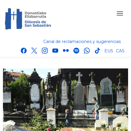
Canal de reclamaciones y sugerencias
facebook
x
instagram
youtube
flickr
spotify
whatsapp
tik
EUS
CAS
tok