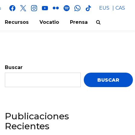
facebook
x
instagram
youtube
flickr
spotify
whatsapp
tik
EUS
CAS
s
tok
Recursos
Vocatio
Prensa
Buscar
BUSCAR
Publicaciones
Recientes