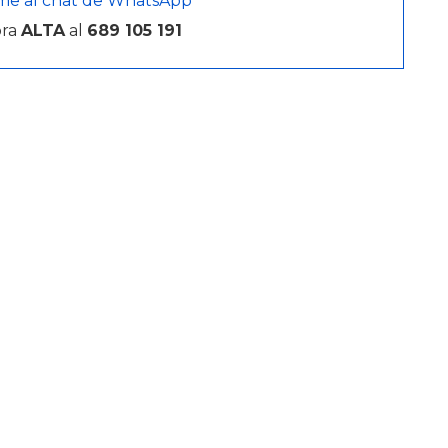
me al chat de WhatsApp
bra
ALTA
al
689 105 191