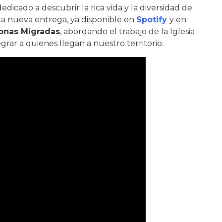
dicado a descubrir la rica vida y la diversidad de
ta nueva entrega, ya disponible en
Spotify
y en
sonas Migradas
, abordando el trabajo de la Iglesia
rar a quienes llegan a nuestro territorio.