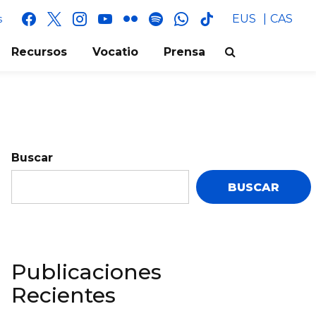
facebook
x
instagram
youtube
flickr
spotify
whatsapp
tik
EUS
CAS
s
tok
Recursos
Vocatio
Prensa
Buscar
BUSCAR
Publicaciones
Recientes