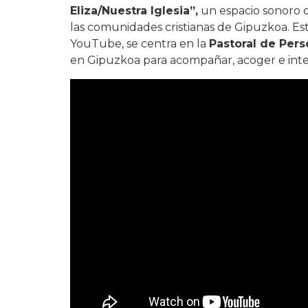
Eliza/Nuestra Iglesia”,
un espacio sonoro de
las comunidades cristianas de Gipuzkoa. Es
YouTube, se centra en la
Pastoral de Per
en Gipuzkoa para acompañar, acoger e integ