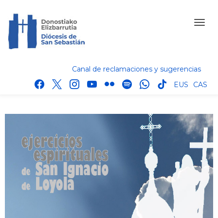
Canal de reclamaciones y sugerencias
facebook
x
instagram
youtube
flickr
spotify
whatsapp
tik
EUS
CAS
tok