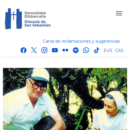
Canal de reclamaciones y sugerencias
facebook
x
instagram
youtube
flickr
spotify
whatsapp
tik
EUS
CAS
tok