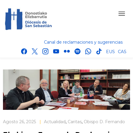
Canal de reclamaciones y sugerencias
facebook
x
instagram
youtube
flickr
spotify
whatsapp
tik
EUS
CAS
tok
Agosto 26, 2025
|
Actualidad
,
Caritas
,
Obispo D. Fernando