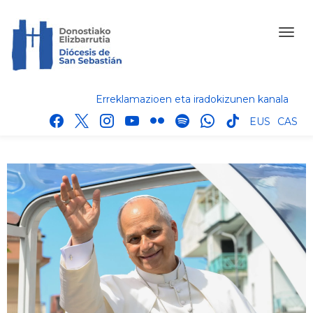
Erreklamazioen eta iradokizunen kanala
facebook
x
instagram
youtube
flickr
spotify
whatsapp
tik
EUS
CAS
tok