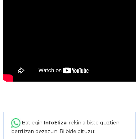
Bat egin
InfoEliza
-rekin albiste guztien
berri izan dezazun. Bi bide dituzu: