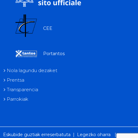
CEE
Portantos
Nola lagundu dezaket
Prentsa
Transparencia
Parrokiak
Eskubide guztiak erreserbatuta |
Legezko oharra
|