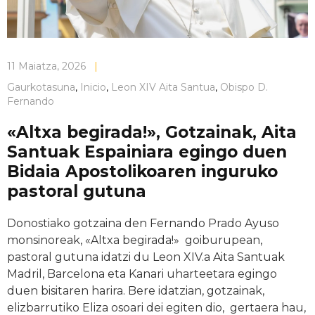
11 Maiatza, 2026
|
Gaurkotasuna
,
Inicio
,
Leon XIV Aita Santua
,
Obispo D.
Fernando
«Altxa begirada!», Gotzainak, Aita
Santuak Espainiara egingo duen
Bidaia Apostolikoaren inguruko
pastoral gutuna
Donostiako gotzaina den Fernando Prado Ayuso
monsinoreak, «Altxa begirada!» goiburupean,
pastoral gutuna idatzi du Leon XIV.a Aita Santuak
Madril, Barcelona eta Kanari uharteetara egingo
duen bisitaren harira. Bere idatzian, gotzainak,
elizbarrutiko Eliza osoari dei egiten dio, gertaera hau,