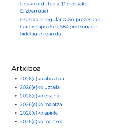
Udako ordutegia (Donostiako
Elizbarrutia)
Ezohiko erregularizazio-prozesuan,
Caritas Gipuzkoa, 584 pertsonaren
bidelagun izan da
Artxiboa
2026(e)ko abuztua
2026(e)ko uztaila
2026(e)ko ekaina
2026(e)ko maiatza
2026(e)ko apirila
2026(e)ko martxoa