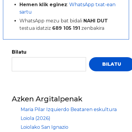
Hemen klik eginez
:
WhatsApp txat-ean
sartu
WhatsApp mezu bat bidali
NAHI DUT
testua idatziz
689 105 191
zenbakira
Bilatu
BILATU
Azken Argitalpenak
Maria Pilar Izquierdo Beataren eskultura
Loiola (2026)
Loiolako San Ignazio