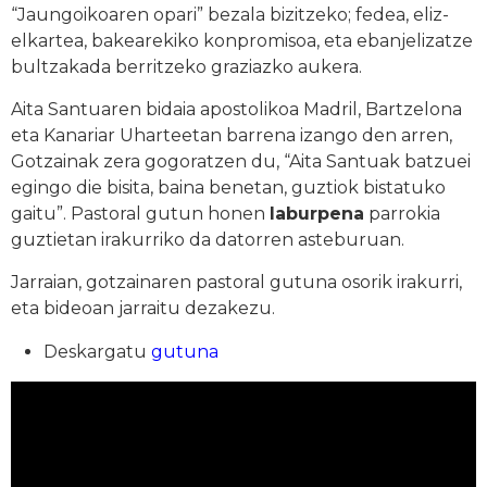
“Jaungoikoaren opari” bezala bizitzeko; fedea, eliz-
elkartea, bakearekiko konpromisoa, eta ebanjelizatze
bultzakada berritzeko graziazko aukera.
Aita Santuaren bidaia apostolikoa Madril, Bartzelona
eta Kanariar Uharteetan barrena izango den arren,
Gotzainak zera gogoratzen du, “Aita Santuak batzuei
egingo die bisita, baina benetan, guztiok bistatuko
gaitu”. Pastoral gutun honen
laburpena
parrokia
guztietan irakurriko da datorren asteburuan.
Jarraian, gotzainaren pastoral gutuna osorik irakurri,
eta bideoan jarraitu dezakezu.
Deskargatu
gutuna