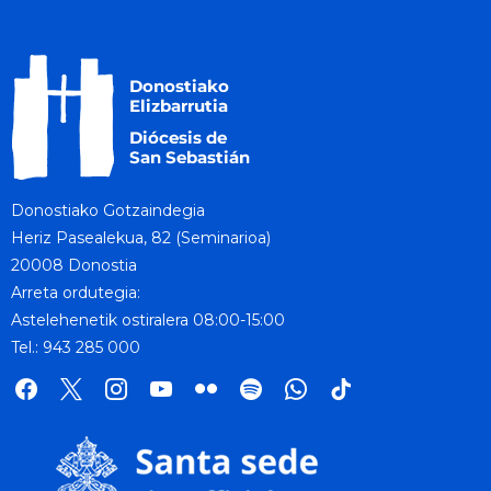
Donostiako Gotzaindegia
Heriz Pasealekua, 82 (Seminarioa)
20008 Donostia
Arreta ordutegia:
Astelehenetik ostiralera 08:00-15:00
Tel.: 943 285 000
facebook
x
instagram
youtube
flickr
spotify
whatsapp
tik
tok