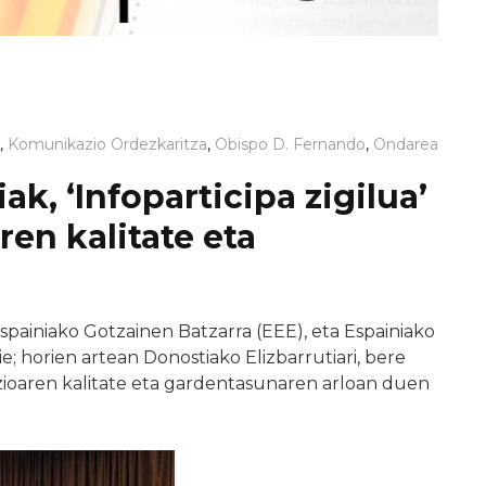
,
Komunikazio Ordezkaritza
,
Obispo D. Fernando
,
Ondarea
ak, ‘Infoparticipa zigilua’
en kalitate eta
painiako Gotzainen Batzarra (EEE), eta Espainiako
die; horien artean Donostiako Elizbarrutiari, bere
oaren kalitate eta gardentasunaren arloan duen