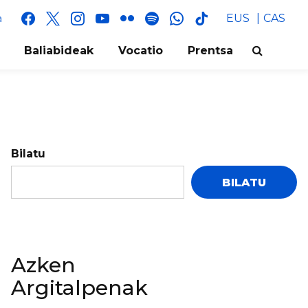
facebook
x
instagram
youtube
flickr
spotify
whatsapp
tik
EUS
CAS
a
tok
Baliabideak
Vocatio
Prentsa
Bilatu
BILATU
Azken
Argitalpenak