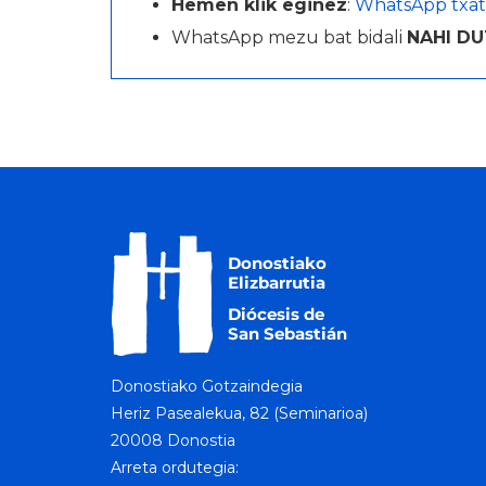
Hemen klik eginez
:
WhatsApp txat
WhatsApp mezu bat bidali
NAHI DU
Donostiako Gotzaindegia
Heriz Pasealekua, 82 (Seminarioa)
20008 Donostia
Arreta ordutegia: