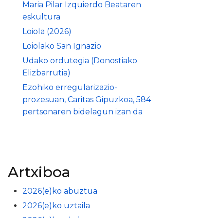
Maria Pilar Izquierdo Beataren
eskultura
Loiola (2026)
Loiolako San Ignazio
Udako ordutegia (Donostiako
Elizbarrutia)
Ezohiko erregularizazio-
prozesuan, Caritas Gipuzkoa, 584
pertsonaren bidelagun izan da
Artxiboa
2026(e)ko abuztua
2026(e)ko uztaila