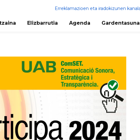
Erreklamazioen eta iradokizunen kanal
tzaina
Elizbarrutia
Agenda
Gardentasuna