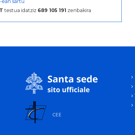
-ean sartu
T
testua idatziz
689 105 191
zenbakira
CEE