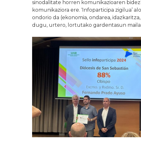
sinodalitate horren komunikazioaren bidez
komunikaziora ere. ‘Infoparticipa zigilua’ 
ondorio da (ekonomia, ondarea, idazkaritza,
dugu, urtero, lortutako gardentasun mailak