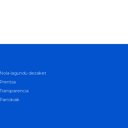
Nola lagundu dezaket
Prentsa
Transparencia
Parrokiak