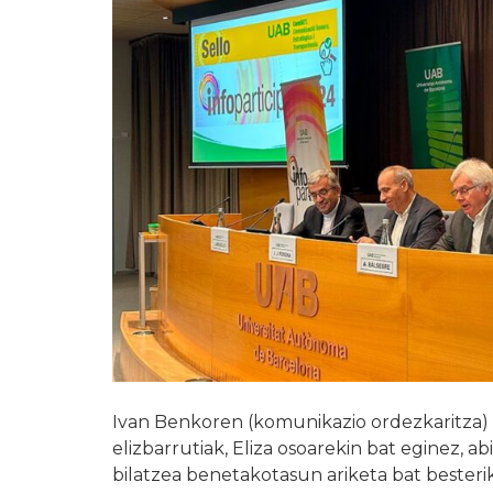
Ivan Benkoren (komunikazio ordezkaritza) 
elizbarrutiak, Eliza osoarekin bat eginez,
bilatzea benetakotasun ariketa bat besterik 