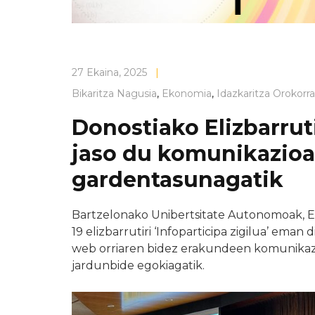
27 Ekaina, 2025
|
Bikaritza Nagusia
,
Ekonomia
,
Idazkaritza Orokorra
Donostiako Elizbarruti
jaso du komunikazioar
gardentasunagatik
Bartzelonako Unibertsitate Autonomoak, Es
19 elizbarrutiri ‘Infoparticipa zigilua’ eman 
web orriaren bidez erakundeen komunikazi
jardunbide egokiagatik.