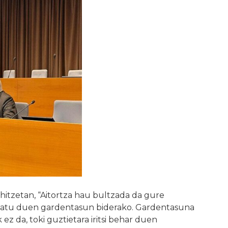
hitzetan, “Aitortza hau bultzada da gure
 abiatu duen gardentasun biderako. Gardentasuna
ez da, toki guztietara iritsi behar duen