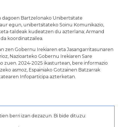
an dagoen Bartzelonako Unibertsitate
aur egun, unibertsitateko Soinu Komunikazio,
keta-taldeak kudeatzen du azterlana; Armand
da koordinatzailea.
zan zen Gobernu Irekiaren eta Jasangarritasunaren
rioz, Nazioarteko Gobernu Irekiaren Sare
so zuen. 2024-2025 ikasturtean, bere informazio
zeko asmoz, Espainiako Gotzainen Batzarrak
tatearen Infoparticipa azterketan.
tien berri izan dezazun. Bi bide dituzu: