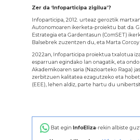
Zer da ‘Infoparticipa zigilua’?
Infoparticipa, 2012. urteaz geroztik martx
Autonomoaren ikerketa-proiektu bat da. G
Estrategia eta Gardentasun (ComSET) iker
Balsebrek zuzentzen du, eta Marta Corcoy 
2022an, Infoparticipa proiektua txalotua i
esparruan egindako lan onagatik, eta ondo
Akademikoaren saria (Nazioarteko Raga) ja
zerbitzuen kalitatea ezagutzeko eta hobet
(EEE), lehen aldiz, parte hartu du unibertsi
Bat egin
InfoEliza
-rekin albiste guz