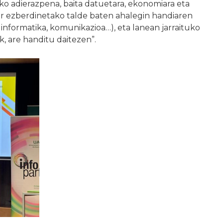
ko adierazpena, baita datuetara, ekonomiara eta
alor ezberdinetako talde baten ahalegin handiaren
 informatika, komunikazioa…), eta lanean jarraituko
, are handitu daitezen”.