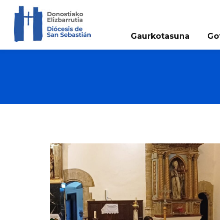
Gaurkotasuna
Go