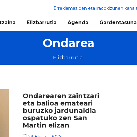
Erreklamazioen eta iradokizunen kanal
tzaina
Elizbarrutia
Agenda
Gardentasuna
Ondarea
Elizbarrutia
Ondarearen zaintzari
eta balioa emateari
buruzko jardunaldia
ospatuko zen San
Martin elizan
29 Ekaina, 2026