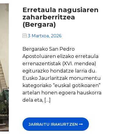
Erretaula nagusiaren
zaharberritzea
(Bergara)
3 Martxoa, 2026
Bergarako San Pedro
Apostoluaren elizako erretaula
errenazentistak (XVI. mendea)
egiturazko hondatze larria du.
Eusko Jaurlaritzak monumentu
kategoriako “euskal gotikoaren”
artelan honen egoera hauskorra
dela eta, […]
JARRAITU IRAKURTZEN