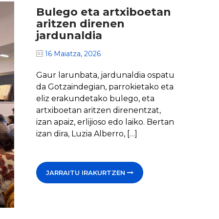
Bulego eta artxiboetan
aritzen direnen
jardunaldia
16 Maiatza, 2026
Gaur larunbata, jardunaldia ospatu
da Gotzaindegian, parrokietako eta
eliz erakundetako bulego, eta
artxiboetan aritzen direnentzat,
izan apaiz, erlijioso edo laiko. Bertan
izan dira, Luzia Alberro, […]
JARRAITU IRAKURTZEN