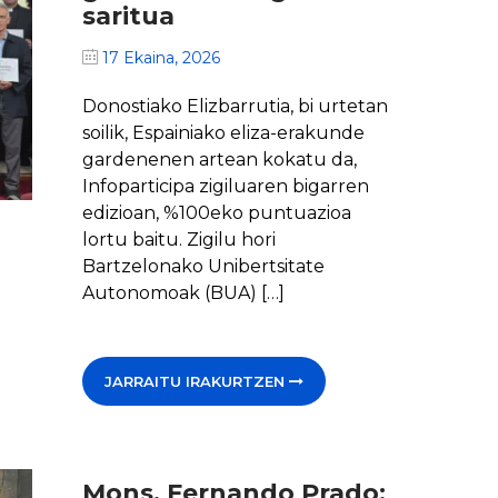
saritua
17 Ekaina, 2026
Donostiako Elizbarrutia, bi urtetan
soilik, Espainiako eliza-erakunde
gardenenen artean kokatu da,
Infoparticipa zigiluaren bigarren
edizioan, %100eko puntuazioa
lortu baitu. Zigilu hori
Bartzelonako Unibertsitate
Autonomoak (BUA) […]
JARRAITU IRAKURTZEN
Mons. Fernando Prado: