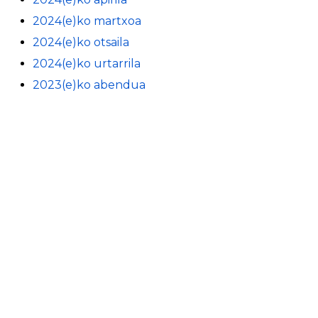
2024(e)ko martxoa
2024(e)ko otsaila
2024(e)ko urtarrila
2023(e)ko abendua