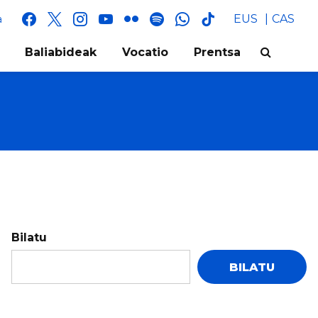
facebook
x
instagram
youtube
flickr
spotify
whatsapp
tik
EUS
CAS
a
tok
Baliabideak
Vocatio
Prentsa
Bilatu
BILATU