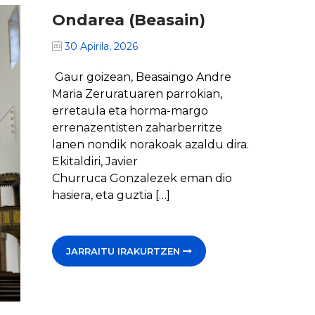
Ondarea (Beasain)
30 Apirila, 2026
Gaur goizean, Beasaingo Andre
Maria Zeruratuaren parrokian,
erretaula eta horma-margo
errenazentisten zaharberritze
lanen nondik norakoak azaldu dira.
Ekitaldiri, Javier
Churruca Gonzalezek eman dio
hasiera, eta guztia […]
JARRAITU IRAKURTZEN