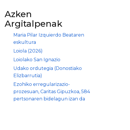
Azken
Argitalpenak
Maria Pilar Izquierdo Beataren
eskultura
Loiola (2026)
Loiolako San Ignazio
Udako ordutegia (Donostiako
Elizbarrutia)
Ezohiko erregularizazio-
prozesuan, Caritas Gipuzkoa, 584
pertsonaren bidelagun izan da