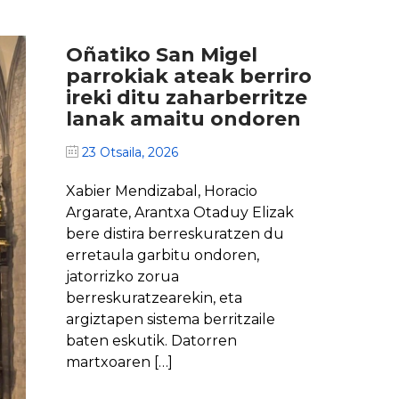
Oñatiko San Migel
parrokiak ateak berriro
ireki ditu zaharberritze
lanak amaitu ondoren
23 Otsaila, 2026
Xabier Mendizabal, Horacio
Argarate, Arantxa Otaduy Elizak
bere distira berreskuratzen du
erretaula garbitu ondoren,
jatorrizko zorua
berreskuratzearekin, eta
argiztapen sistema berritzaile
baten eskutik. Datorren
martxoaren […]