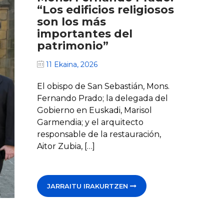
“Los edificios religiosos
son los más
importantes del
patrimonio”
11 Ekaina, 2026
El obispo de San Sebastián, Mons.
Fernando Prado; la delegada del
Gobierno en Euskadi, Marisol
Garmendia; y el arquitecto
responsable de la restauración,
Aitor Zubia, […]
JARRAITU IRAKURTZEN