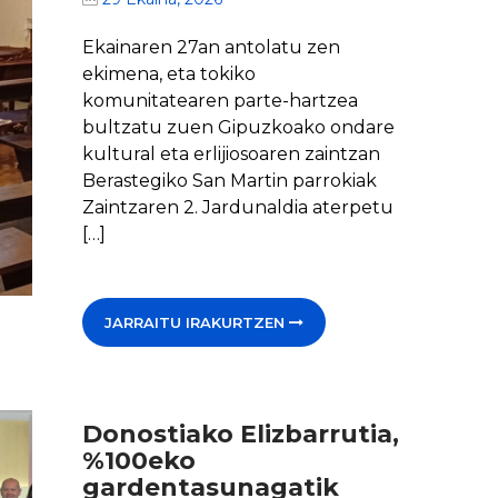
Ekainaren 27an antolatu zen
ekimena, eta tokiko
komunitatearen parte-hartzea
bultzatu zuen Gipuzkoako ondare
kultural eta erlijiosoaren zaintzan
Berastegiko San Martin parrokiak
Zaintzaren 2. Jardunaldia aterpetu
[…]
JARRAITU IRAKURTZEN
Donostiako Elizbarrutia,
%100eko
gardentasunagatik