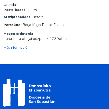
Orendain
Posta-kodea
20269
Artziprestaldea
Beterri
Parrokoa:
Borja Iñigo Prieto Esnaola
Mezen ordutegia
Larunbata eta jai bezperak: 17:30etan
Más información