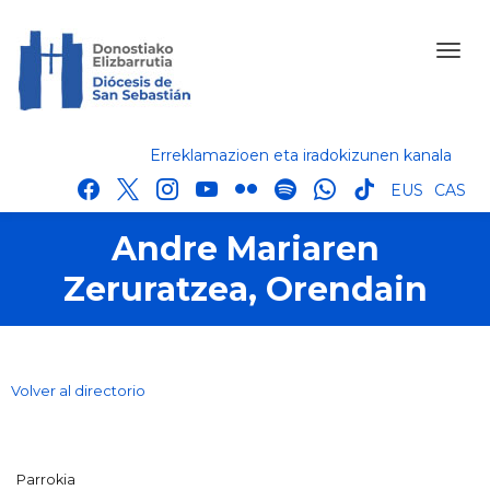
Erreklamazioen eta iradokizunen kanala
facebook
x
instagram
youtube
flickr
spotify
whatsapp
tik
EUS
CAS
tok
Andre Mariaren
Zeruratzea, Orendain
Volver al directorio
Parrokia