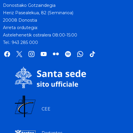
Donostiako Gotzaindegia
Heriz Pasealekua, 82 (Seminarioa)
20008 Donostia
Arreta ordutegia:
Astelehenetik ostiralera 08:00-15:00
Tel.: 943 285 000
facebook
x
instagram
youtube
flickr
spotify
whatsapp
tik
tok
CEE