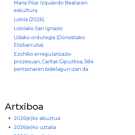
Maria Pilar Izquierdo Beataren
eskultura
Loiola (2026)
Loiolako San Ignazio
Udako ordutegia (Donostiako
Elizbarrutia)
Ezohiko erregularizazio-
prozesuan, Caritas Gipuzkoa, 584
pertsonaren bidelagun izan da
Artxiboa
2026(e)ko abuztua
2026(e)ko uztaila