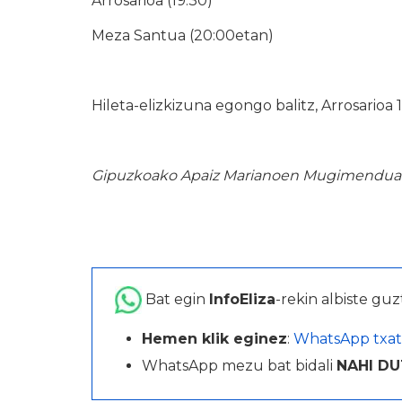
Arrosarioa (19:30)
Meza Santua (20:00etan)
Hileta-elizkizuna egongo balitz, Arrosarioa 
Gipuzkoako Apaiz Marianoen Mugimendua
Bat egin
InfoEliza
-rekin albiste guz
Hemen klik eginez
:
WhatsApp txat
WhatsApp mezu bat bidali
NAHI DU