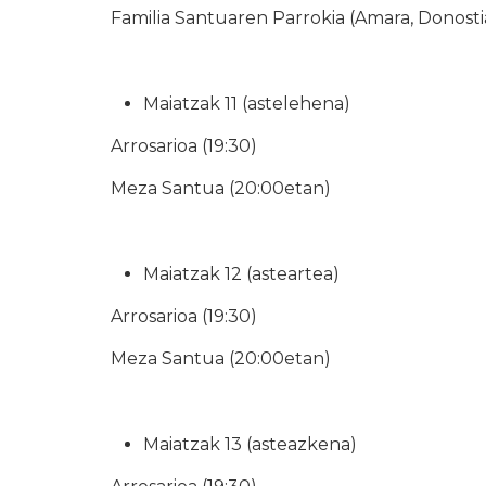
Familia Santuaren Parrokia (Amara, Donosti
Maiatzak 11 (astelehena)
Arrosarioa (19:30)
Meza Santua (20:00etan)
Maiatzak 12 (asteartea)
Arrosarioa (19:30)
Meza Santua (20:00etan)
Maiatzak 13 (asteazkena)