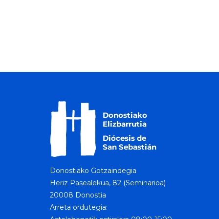
Donostiako Gotzaindegia
Heriz Pasealekua, 82 (Seminarioa)
20008 Donostia
Arreta ordutegia: