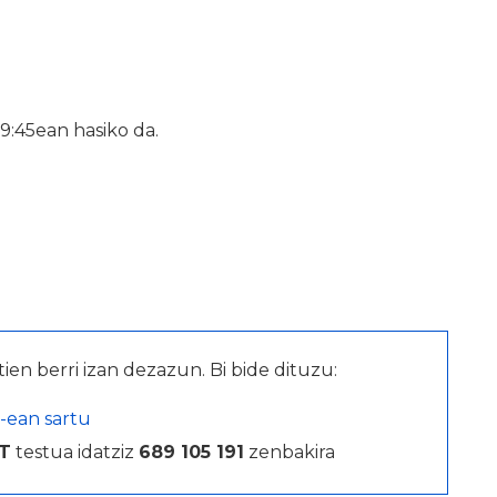
19:45ean hasiko da.
tien berri izan dezazun. Bi bide dituzu:
-ean sartu
T
testua idatziz
689 105 191
zenbakira