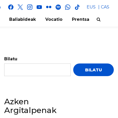
facebook
x
instagram
youtube
flickr
spotify
whatsapp
tik
EUS
CAS
a
tok
Baliabideak
Vocatio
Prentsa
Bilatu
BILATU
Azken
Argitalpenak