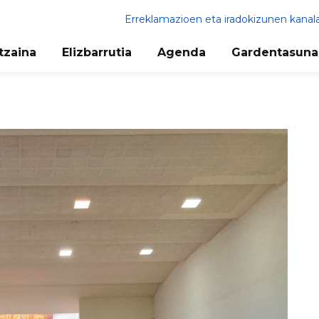
Erreklamazioen eta iradokizunen kanal
tzaina
Elizbarrutia
Agenda
Gardentasuna