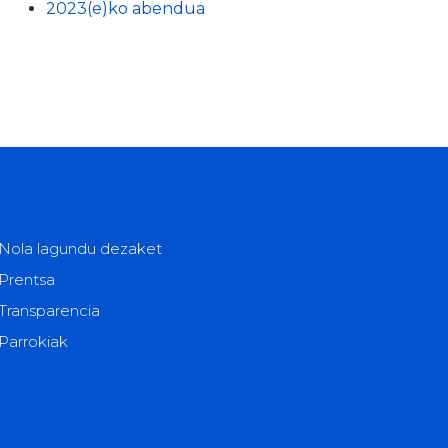
2023(e)ko abendua
Nola lagundu dezaket
Prentsa
Transparencia
Parrokiak