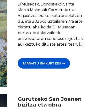
D’Museoak, Donostiako Santa
Marta Museoak Carmen Arrue.
Birjaiotzea erakusketa antolatzen
du, eta 2026ko uztailaren 7ra arte
bisitatu ahalko da D´Museoan
bertan. Antolatzaileek
erakusketaren xehetasun guztiak
aurkeztuko dituzte asteartean, […]
JARRAITU IRAKURTZEN
Gurutzeko San Joanen
bizitza eta obra