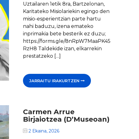
Uztailaren 1etik 8ra, Bartzelonan,
Karitateko Misiolariekin egingo den
misio-esperientzian parte hartu
nahi baduzu, izena emateko
inprimakia bete besterik ez duzu;
https://forms.gle/8nRpW7MaaPK45
RzH8 Taldekide izan, elkarrekin
prestatzeko […]
JARRAITU IRAKURTZEN
Carmen Arrue
Birjaiotzea (D’Museoan)
2 Ekaina, 2026