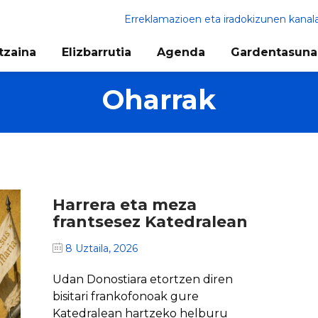
Erreklamazioen eta iradokizunen kanal
tzaina
Elizbarrutia
Agenda
Gardentasuna
Oharrak
Harrera eta meza
frantsesez Katedralean
8 Uztaila, 2026
Udan Donostiara etortzen diren
bisitari frankofonoak gure
Katedralean hartzeko helburu