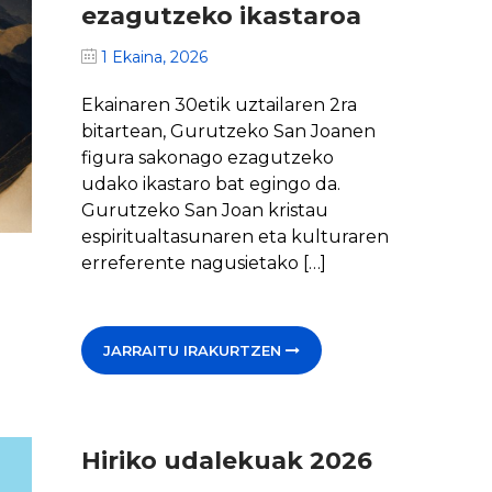
ezagutzeko ikastaroa
1 Ekaina, 2026
Ekainaren 30etik uztailaren 2ra
bitartean, Gurutzeko San Joanen
figura sakonago ezagutzeko
udako ikastaro bat egingo da.
Gurutzeko San Joan kristau
espiritualtasunaren eta kulturaren
erreferente nagusietako […]
JARRAITU IRAKURTZEN
Hiriko udalekuak 2026