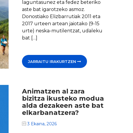
laguntasunez eta fedez beteriko
aste bat igarotzeko asmoz.
Donostiako Elizbarrutiak 2011 eta
2017 urteen artean jaiotako (9-15
urte) neska-mutilentzat, udaleku
bat […]
JARRAITU IRAKURTZEN
Animatzen al zara
bizitza ikusteko modua
alda dezakeen aste bat
elkarbanatzera?
3 Ekaina, 2026