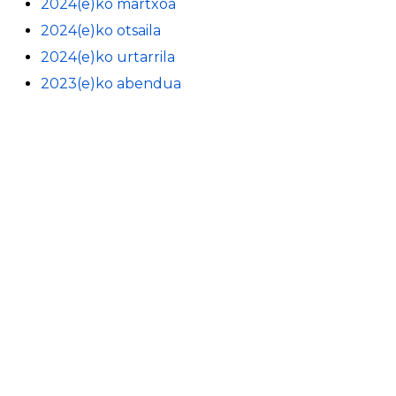
2024(e)ko martxoa
2024(e)ko otsaila
2024(e)ko urtarrila
2023(e)ko abendua