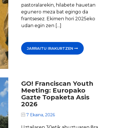
pastoralarekin, hilabete hauetan
egunero meza bat egingo da
frantsesez. Ekimen hori 2025eko
udan egin zen […]
JARRAITU IRAKURTZEN
GO! Franciscan Youth
Meeting: Europako
Gazte Topaketa Asis
2026
7 Ekaina, 2026
Uztailaren 30etik abuztuaren 8ra