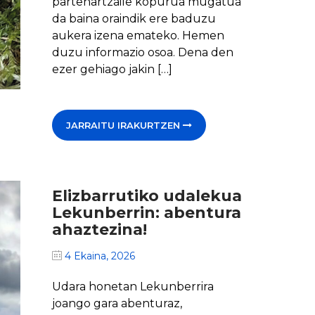
partehartzaile kopurua mugatua
da baina oraindik ere baduzu
aukera izena emateko. Hemen
duzu informazio osoa. Dena den
ezer gehiago jakin […]
JARRAITU IRAKURTZEN
Elizbarrutiko udalekua
Lekunberrin: abentura
ahaztezina!
4 Ekaina, 2026
Udara honetan Lekunberrira
joango gara abenturaz,