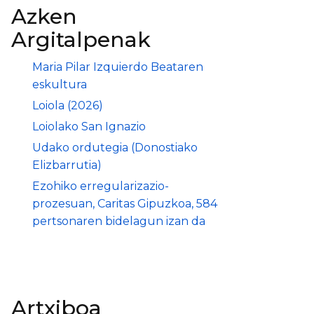
Azken
Argitalpenak
Maria Pilar Izquierdo Beataren
eskultura
Loiola (2026)
Loiolako San Ignazio
Udako ordutegia (Donostiako
Elizbarrutia)
Ezohiko erregularizazio-
prozesuan, Caritas Gipuzkoa, 584
pertsonaren bidelagun izan da
Artxiboa