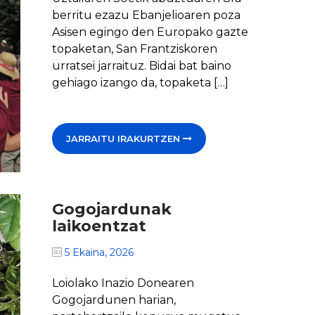
berritu ezazu Ebanjelioaren poza
Asisen egingo den Europako gazte
topaketan, San Frantziskoren
urratsei jarraituz. Bidai bat baino
gehiago izango da, topaketa […]
JARRAITU IRAKURTZEN
Gogojardunak
laikoentzat
5 Ekaina, 2026
Loiolako Inazio Donearen
Gogojardunen harian,