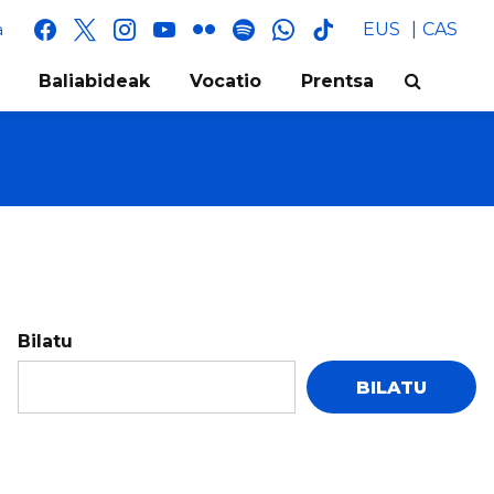
facebook
x
instagram
youtube
flickr
spotify
whatsapp
tik
EUS
CAS
a
tok
Baliabideak
Vocatio
Prentsa
Bilatu
BILATU