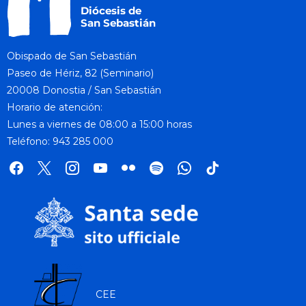
Obispado de San Sebastián
Paseo de Hériz, 82 (Seminario)
20008 Donostia / San Sebastián
Horario de atención:
Lunes a viernes de 08:00 a 15:00 horas
Teléfono: 943 285 000
facebook
x
instagram
youtube
flickr
spotify
whatsapp
tik
tok
CEE