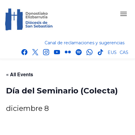
Canal de reclamaciones y sugerencias
facebook
x
instagram
youtube
flickr
spotify
whatsapp
tik
EUS
CAS
tok
« All Events
Día del Seminario (Colecta)
diciembre 8