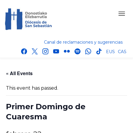
Canal de reclamaciones y sugerencias
facebook
x
instagram
youtube
flickr
spotify
whatsapp
tik
EUS
CAS
tok
« All Events
This event has passed.
Primer Domingo de
Cuaresma