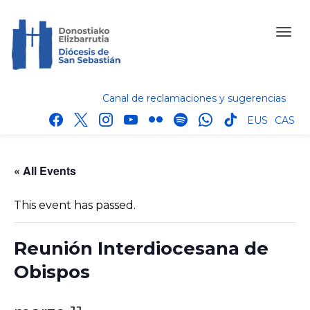
Canal de reclamaciones y sugerencias
facebook
x
instagram
youtube
flickr
spotify
whatsapp
tik
EUS
CAS
tok
« All Events
This event has passed.
Reunión Interdiocesana de
Obispos