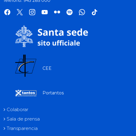
Teléfono: 943 285 000
facebook
x
instagram
youtube
flickr
spotify
whatsapp
tik
tok
CEE
Portantos
Colaborar
Sala de prensa
Transparencia