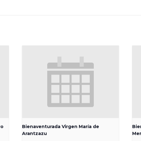
ro
Bienaventurada Virgen María de
Bie
Arantzazu
Me