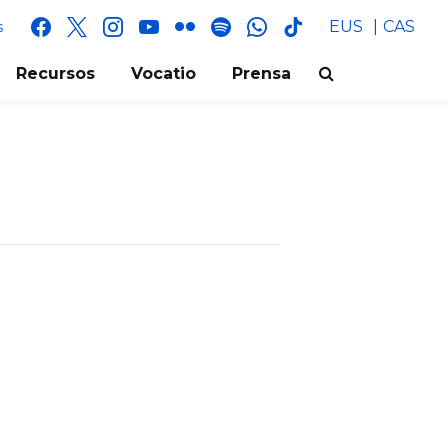
facebook
x
instagram
youtube
flickr
spotify
whatsapp
tik
EUS
CAS
s
tok
Recursos
Vocatio
Prensa