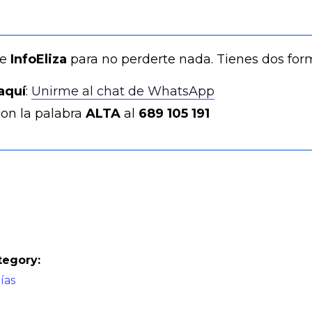
de
InfoEliza
para no perderte nada. Tienes dos for
aquí
:
Unirme al chat de WhatsApp
on la palabra
ALTA
al
689 105 191
tegory:
días