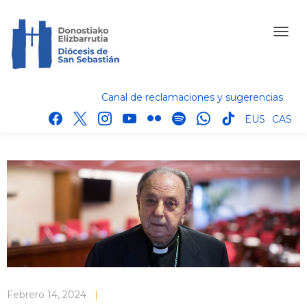
Canal de reclamaciones y sugerencias
facebook
x
instagram
youtube
flickr
spotify
whatsapp
tik
EUS
CAS
tok
Febrero 14, 2024
|