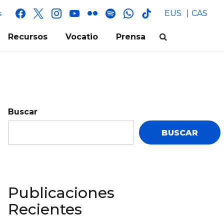
facebook
x
instagram
youtube
flickr
spotify
whatsapp
tik
EUS
CAS
s
tok
Recursos
Vocatio
Prensa
Buscar
BUSCAR
Publicaciones
Recientes