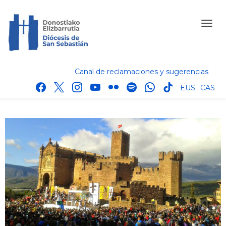
Canal de reclamaciones y sugerencias
facebook
x
instagram
youtube
flickr
spotify
whatsapp
tik
EUS
CAS
tok