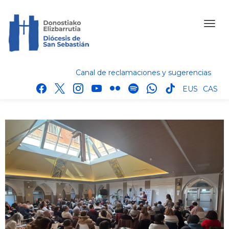
Canal de reclamaciones y sugerencias
facebook
x
instagram
youtube
flickr
spotify
whatsapp
tik
EUS
CAS
tok