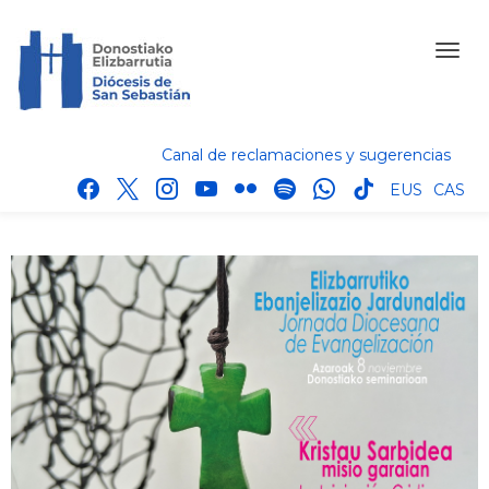
Canal de reclamaciones y sugerencias
facebook
x
instagram
youtube
flickr
spotify
whatsapp
tik
EUS
CAS
tok