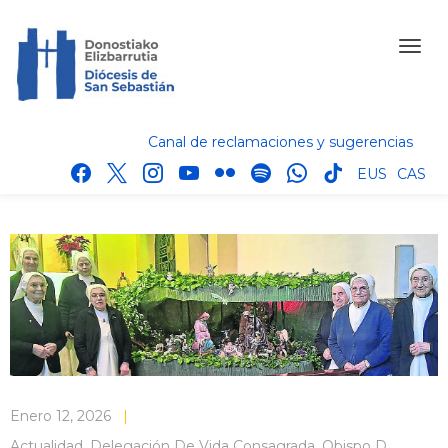
Canal de reclamaciones y sugerencias
facebook
x
instagram
youtube
flickr
spotify
whatsapp
tik
EUS
CAS
tok
Enero 12, 2026
|
Actualidad
,
Delegación De Vida Consagrada
,
Obispo D.