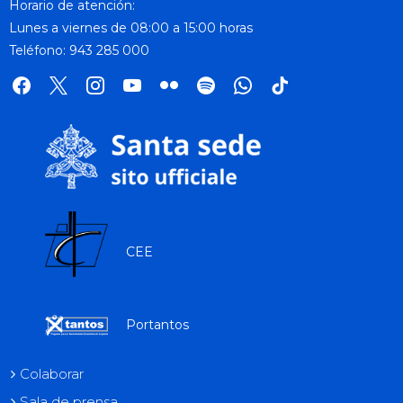
Horario de atención:
Lunes a viernes de 08:00 a 15:00 horas
Teléfono: 943 285 000
facebook
x
instagram
youtube
flickr
spotify
whatsapp
tik
tok
CEE
Portantos
Colaborar
Sala de prensa