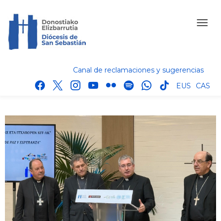
Canal de reclamaciones y sugerencias
facebook
x
instagram
youtube
flickr
spotify
whatsapp
tik
EUS
CAS
tok