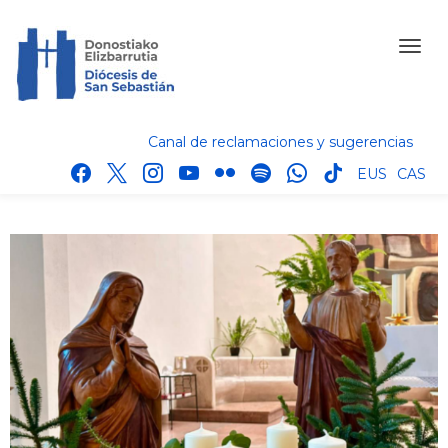
Canal de reclamaciones y sugerencias
facebook
x
instagram
youtube
flickr
spotify
whatsapp
tik
EUS
CAS
tok