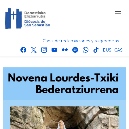
Canal de reclamaciones y sugerencias
facebook
x
instagram
youtube
flickr
spotify
whatsapp
tik
EUS
CAS
tok