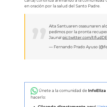
carta) continúa animando a la comunidad di
en oración por la salud del Santo Padre.
Aita Santuaren osasunaren ald
pedimos por la pronta recuper
Jauna!
pic.twitter.com/tIfud
— Fernando Prado Ayuso (@f
Únete a la comunidad de
InfoEliza
hacerlo:
Clicando directamente aquí
:
Unir