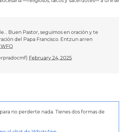
ocesana —religiosos, laicos y sacerdotes— a unirse
e… Buen Pastor, seguimos en oración y te
ación del Papa Francisco. Entzun arren
DEWFQ
erpradocmf)
February 24, 2025
para no perderte nada. Tienes dos formas de
me al chat de WhatsApp