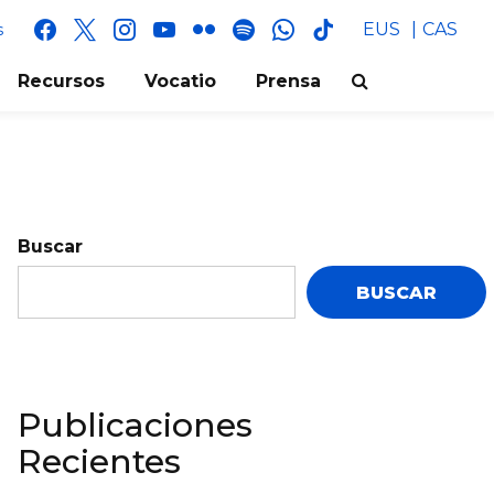
facebook
x
instagram
youtube
flickr
spotify
whatsapp
tik
EUS
CAS
s
tok
Recursos
Vocatio
Prensa
Buscar
BUSCAR
Publicaciones
Recientes